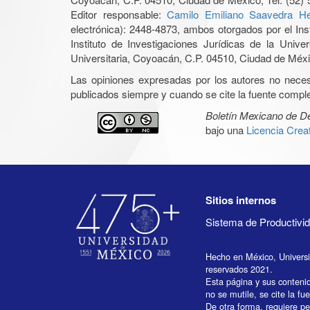
Editor responsable:
Camilo Emiliano Saavedra He
electrónica): 2448-4873, ambos otorgados por el Ins
Instituto de Investigaciones Jurídicas de la Un
Universitaria, Coyoacán, C.P. 04510, Ciudad de Méxic
Las opiniones expresadas por los autores no necesar
publicados siempre y cuando se cite la fuente complet
Boletín Mexicano de 
bajo una
Licencia Cre
Sitios internos
Sistema de Productiv
Hecho en México, Univers
reservados 2021.
Esta página y sus conteni
no se mutile, se cite la fu
De otra forma, requiere per