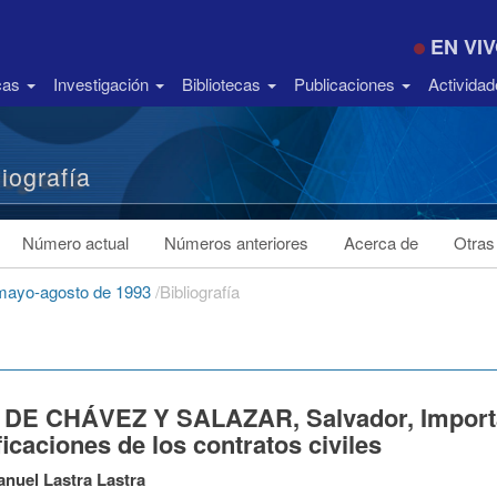
EN VI
icas
Investigación
Bibliotecas
Publicaciones
Activida
liografía
Número actual
Números anteriores
Acerca de
Otras
 mayo-agosto de 1993
/
Bibliografía
 DE CHÁVEZ Y SALAZAR, Salvador, Importanc
ficaciones de los contratos civiles
nuel Lastra Lastra