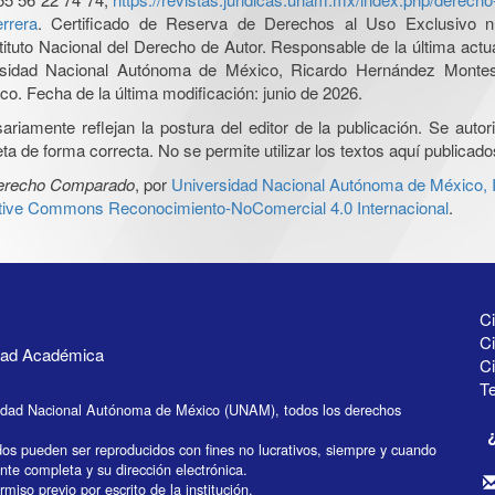
rrera
. Certificado de Reserva de Derechos al Uso Exclusivo n
tituto Nacional del Derecho de Autor. Responsable de la última act
iversidad Nacional Autónoma de México, Ricardo Hernández Monte
o. Fecha de la última modificación: junio de 2026.
iamente reflejan la postura del editor de la publicación. Se autoriz
a de forma correcta. No se permite utilizar los textos aquí publicad
Derecho Comparado
, por
Universidad Nacional Autónoma de México, In
ative Commons Reconocimiento-NoComercial 4.0 Internacional
.
Ci
Ci
idad Académica
C
Te
idad Nacional Autónoma de México (UNAM), todos los derechos
dos pueden ser reproducidos con fines no lucrativos, siempre y cuando
ente completa y su dirección electrónica.
miso previo por escrito de la institución.