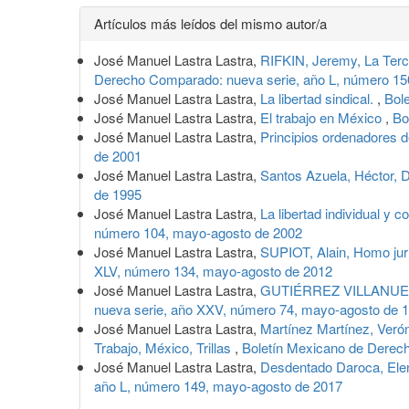
Detalles
Artículos más leídos del mismo autor/a
del
José Manuel Lastra Lastra,
RIFKIN, Jeremy, La Terce
artículo
Derecho Comparado: nueva serie, año L, número 15
José Manuel Lastra Lastra,
La libertad sindical.
,
Bol
José Manuel Lastra Lastra,
El trabajo en México
,
Bo
José Manuel Lastra Lastra,
Principios ordenadores d
de 2001
José Manuel Lastra Lastra,
Santos Azuela, Héctor, D
de 1995
José Manuel Lastra Lastra,
La libertad individual y 
número 104, mayo-agosto de 2002
José Manuel Lastra Lastra,
SUPIOT, Alain, Homo juri
XLV, número 134, mayo-agosto de 2012
José Manuel Lastra Lastra,
GUTIÉRREZ VILLANUEVA, R
nueva serie, año XXV, número 74, mayo-agosto de 
José Manuel Lastra Lastra,
Martínez Martínez, Veróni
Trabajo, México, Trillas
,
Boletín Mexicano de Derech
José Manuel Lastra Lastra,
Desdentado Daroca, Elena
año L, número 149, mayo-agosto de 2017