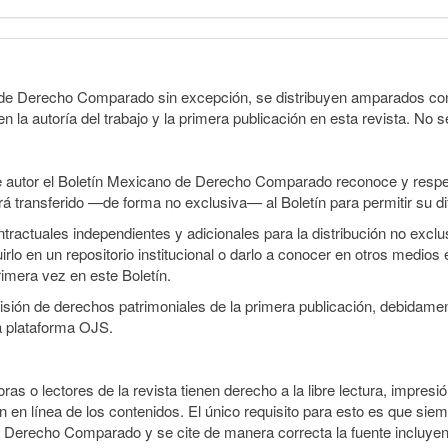
o de Derecho Comparado sin excepción, se distribuyen amparados con 
n la autoría del trabajo y la primera publicación en esta revista. No se
e autor el Boletín Mexicano de Derecho Comparado reconoce y respet
erá transferido —de forma no exclusiva— al Boletín para permitir su di
ractuales independientes y adicionales para la distribución no exclusi
o en un repositorio institucional o darlo a conocer en otros medios 
rimera vez en este Boletín.
smisión de derechos patrimoniales de la primera publicación, debidamen
a plataforma OJS.
ras o lectores de la revista tienen derecho a la libre lectura, impresió
 en línea de los contenidos. El único requisito para esto es que siem
e Derecho Comparado y se cite de manera correcta la fuente incluye