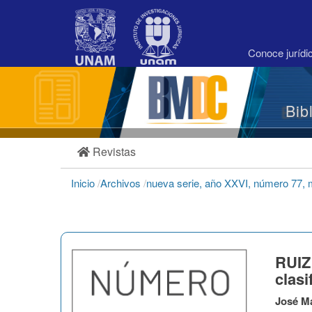
Navegación
principal
Contenido
principal
Conoce juríd
Barra
lateral
Bib
Revistas
Inicio
/
Archivos
/
nueva serie, año XXVI, número 77,
RUIZ
clasi
José Ma