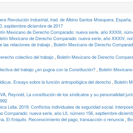
ra Revolución Industrial, trad. de Albino Santos Mosquera, España,
0, septiembre-diciembre de 2017
etín Mexicano de Derecho Comparado: nueva serie, año XXXIII, núm
letín Mexicano de Derecho Comparado: nueva serie, año XXXIV, nú
e las relaciones de trabajo
,
Boletín Mexicano de Derecho Comparado:
erecho colectivo del trabajo
,
Boletín Mexicano de Derecho Comparado
colectiva del trabajo ¿en pugna con la Constitución?
,
Boletín Mexicano
dicus. Ensayo sobre la función antropológica del derecho
,
Boletín 
eynold, La constitución de los sindicatos y su personalidad jurí
1992
ca Lidia. 2019. Conflictos individuales de seguridad social. Interpos
o Comparado: nueva serie, año LII, número 156, septiembre-diciem
, El finiquito. Reconocimiento del pago, transacción o renuncia
,
Bo