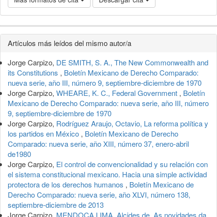
Detalles
Artículos más leídos del mismo autor/a
del
Jorge Carpizo,
DE SMITH, S. A., The New Commonwealth and
artículo
its Constitutions
,
Boletín Mexicano de Derecho Comparado:
nueva serie, año III, número 9, septiembre-diciembre de 1970
Jorge Carpizo,
WHEARE, K. C., Federal Government
,
Boletín
Mexicano de Derecho Comparado: nueva serie, año III, número
9, septiembre-diciembre de 1970
Jorge Carpizo,
Rodríguez Araujo, Octavio, La reforma política y
los partidos en México
,
Boletín Mexicano de Derecho
Comparado: nueva serie, año XIII, número 37, enero-abril
de1980
Jorge Carpizo,
El control de convencionalidad y su relación con
el sistema constitucional mexicano. Hacia una simple actividad
protectora de los derechos humanos
,
Boletín Mexicano de
Derecho Comparado: nueva serie, año XLVI, número 138,
septiembre-diciembre de 2013
Jorge Carpizo,
MENDOÇA LIMA, Alcides de, As novidades da