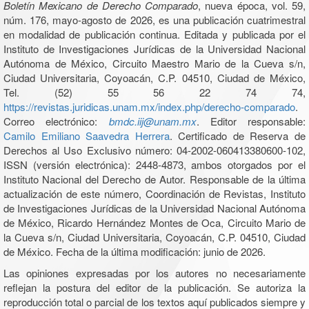
Boletín Mexicano de Derecho Comparado
, nueva época, vol. 59,
núm. 176, mayo-agosto de 2026, es una publicación cuatrimestral
en modalidad de publicación continua. Editada y publicada por el
Instituto de Investigaciones Jurídicas de la Universidad Nacional
Autónoma de México, Circuito Maestro Mario de la Cueva s/n,
Ciudad Universitaria, Coyoacán, C.P. 04510, Ciudad de México,
Tel. (52) 55 56 22 74 74,
https://revistas.juridicas.unam.mx/index.php/derecho-comparado
.
Correo electrónico:
bmdc.iij@unam.mx
. Editor responsable:
Camilo Emiliano Saavedra Herrera
. Certificado de Reserva de
Derechos al Uso Exclusivo número: 04-2002-060413380600-102,
ISSN (versión electrónica): 2448-4873, ambos otorgados por el
Instituto Nacional del Derecho de Autor. Responsable de la última
actualización de este número, Coordinación de Revistas, Instituto
de Investigaciones Jurídicas de la Universidad Nacional Autónoma
de México, Ricardo Hernández Montes de Oca, Circuito Mario de
la Cueva s/n, Ciudad Universitaria, Coyoacán, C.P. 04510, Ciudad
de México. Fecha de la última modificación: junio de 2026.
Las opiniones expresadas por los autores no necesariamente
reflejan la postura del editor de la publicación. Se autoriza la
reproducción total o parcial de los textos aquí publicados siempre y