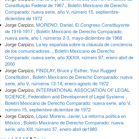
Constituição Federal de 1967
,
Boletín Mexicano de Derecho
Comparado: nueva serie, año V, número 15, septiembre-
diciembre de 1972
Jorge Carpizo,
MORENO, Daniel, El Congreso Constituyente
de 1916-1917
,
Boletín Mexicano de Derecho Comparado:
nueva serie, año I, números 2-3, mayo-diciembre de 1968
Jorge Carpizo,
La ley española sobre la cláusula de conciencia
de los comunicadores.
,
Boletín Mexicano de Derecho
Comparado: nueva serie, año XXXIII, número 97, enero-abril de
2000
Jorge Carpizo,
FINDLAY, Bruce y Esther, Your Rugged
Constitution
,
Boletín Mexicano de Derecho Comparado: nueva
serie, año V, números 13-14, enero-agosto de 1972
Jorge Carpizo,
INTERNATIONAL ASSOCIATION OF LEGAL
SCIENCE, Federalism and Development of Legal Systems
,
Boletín Mexicano de Derecho Comparado: nueva serie, año V,
número 15, septiembre-diciembre de 1972
Jorge Carpizo,
López Moreno, Javier, La reforma política en
México
,
Boletín Mexicano de Derecho Comparado: nueva
serie, año XIII, número 37, enero-abril de1980
<<
<
1
2
3
4
5
6
7
>
>>