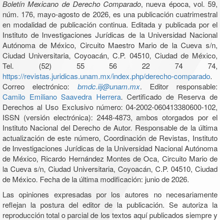
Boletín Mexicano de Derecho Comparado
, nueva época, vol. 59,
núm. 176, mayo-agosto de 2026, es una publicación cuatrimestral
en modalidad de publicación continua. Editada y publicada por el
Instituto de Investigaciones Jurídicas de la Universidad Nacional
Autónoma de México, Circuito Maestro Mario de la Cueva s/n,
Ciudad Universitaria, Coyoacán, C.P. 04510, Ciudad de México,
Tel. (52) 55 56 22 74 74,
https://revistas.juridicas.unam.mx/index.php/derecho-comparado
.
Correo electrónico:
bmdc.iij@unam.mx
. Editor responsable:
Camilo Emiliano Saavedra Herrera
. Certificado de Reserva de
Derechos al Uso Exclusivo número: 04-2002-060413380600-102,
ISSN (versión electrónica): 2448-4873, ambos otorgados por el
Instituto Nacional del Derecho de Autor. Responsable de la última
actualización de este número, Coordinación de Revistas, Instituto
de Investigaciones Jurídicas de la Universidad Nacional Autónoma
de México, Ricardo Hernández Montes de Oca, Circuito Mario de
la Cueva s/n, Ciudad Universitaria, Coyoacán, C.P. 04510, Ciudad
de México. Fecha de la última modificación: junio de 2026.
Las opiniones expresadas por los autores no necesariamente
reflejan la postura del editor de la publicación. Se autoriza la
reproducción total o parcial de los textos aquí publicados siempre y