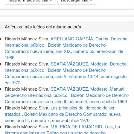
Detalles
Artículos más leídos del mismo autor/a
del
Ricardo Méndez-Silva,
ARELLANO GARCÍA, Carlos, Derecho
artículo
internacional público
,
Boletín Mexicano de Derecho
Comparado: nueva serie, año XIX, número 55, enero-abril de
1986
Ricardo Méndez-Silva,
SEARA VÁZQUEZ, Modesto, Derecho
internacional público
,
Boletín Mexicano de Derecho
Comparado: nueva serie, año V, números 13-14, enero-agosto
de 1972
Ricardo Méndez-Silva,
SEARA VÁZQUEZ, Modesto, Manual
de derecho internacional público
,
Boletín Mexicano de Derecho
Comparado: nueva serie, año II, número 4, enero-abril de 1969
Ricardo Méndez-Silva,
Los principios del derecho de los
tratados
,
Boletín Mexicano de Derecho Comparado: nueva
serie, año III, número 7, enero-abril de 1970
Ricardo Méndez-Silva,
MALPICA DE LAMADRID, Luis, La
historia comienza en Egipto con un acto de derecho