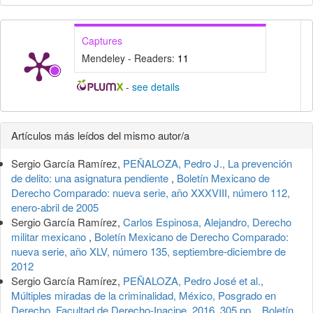
Captures
Mendeley - Readers:
11
-
see details
Detalles
Artículos más leídos del mismo autor/a
del
Sergio García Ramírez,
PEÑALOZA, Pedro J., La prevención
artículo
de delito: una asignatura pendiente
,
Boletín Mexicano de
Derecho Comparado: nueva serie, año XXXVIII, número 112,
enero-abril de 2005
Sergio García Ramírez,
Carlos Espinosa, Alejandro, Derecho
militar mexicano
,
Boletín Mexicano de Derecho Comparado:
nueva serie, año XLV, número 135, septiembre-diciembre de
2012
Sergio García Ramírez,
PEÑALOZA, Pedro José et al.,
Múltiples miradas de la criminalidad, México, Posgrado en
Derecho, Facultad de Derecho-Inacipe, 2016, 305 pp.
,
Boletín