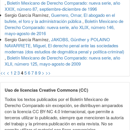
,
Boletín Mexicano de Derecho Comparado: nueva serie, año
XXIX, número 87, septiembre-diciembre de 1996
Sergio García Ramírez,
Guerrero, Omar, El abogado en el
bufete, el foro y la administración pública
,
Boletín Mexicano de
Derecho Comparado: nueva serie, año XLIX, número 146,
mayo-agosto de 2016
Sergio García Ramírez,
JAKOBS, Günther y POLAINO
NAVARRETE, Miguel, El derecho penal ante las sociedades
modernas (dos estudios de dogmática penal y política-criminal)
,
Boletín Mexicano de Derecho Comparado: nueva serie, año
XLII, número 125, mayo-agosto de 2009
<<
<
1
2
3
4
5
6
7
8
9
>
>>
Uso de licencias Creative Commons (CC)
Todos los textos publicados por el Boletín Mexicano de
Derecho Comparado sin excepción, se distribuyen amparados
con la licencia CC BY-NC 4.0 Internacional, que permite a
terceros utilizar lo publicado, siempre que mencionen la autoría
del trabajo y la primera publicación en esta revista. No se
permite utilizar el material con fines comerciales.