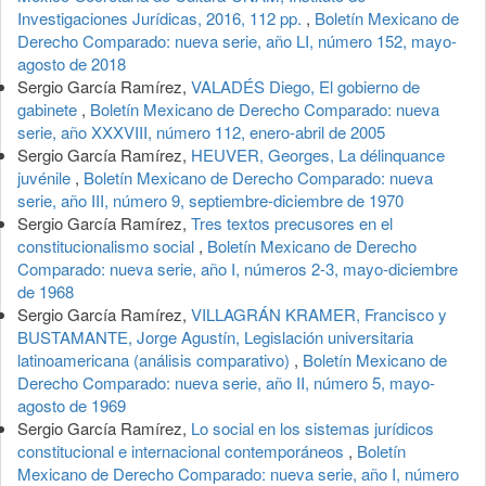
Investigaciones Jurídicas, 2016, 112 pp.
,
Boletín Mexicano de
Derecho Comparado: nueva serie, año LI, número 152, mayo-
agosto de 2018
Sergio García Ramírez,
VALADÉS Diego, El gobierno de
gabinete
,
Boletín Mexicano de Derecho Comparado: nueva
serie, año XXXVIII, número 112, enero-abril de 2005
Sergio García Ramírez,
HEUVER, Georges, La délinquance
juvénile
,
Boletín Mexicano de Derecho Comparado: nueva
serie, año III, número 9, septiembre-diciembre de 1970
Sergio García Ramírez,
Tres textos precusores en el
constitucionalismo social
,
Boletín Mexicano de Derecho
Comparado: nueva serie, año I, números 2-3, mayo-diciembre
de 1968
Sergio García Ramírez,
VILLAGRÁN KRAMER, Francisco y
BUSTAMANTE, Jorge Agustín, Legislación universitaria
latinoamericana (análisis comparativo)
,
Boletín Mexicano de
Derecho Comparado: nueva serie, año II, número 5, mayo-
agosto de 1969
Sergio García Ramírez,
Lo social en los sistemas jurídicos
constitucional e internacional contemporáneos
,
Boletín
Mexicano de Derecho Comparado: nueva serie, año I, número