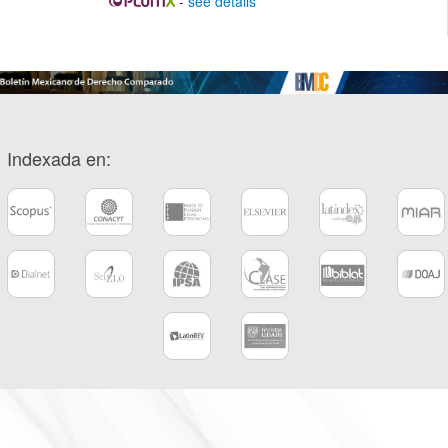
-
see details
Indexada en: