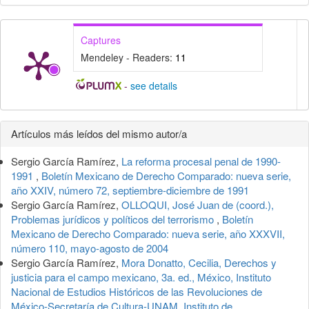
Captures
Mendeley - Readers:
11
-
see details
Detalles
Artículos más leídos del mismo autor/a
del
Sergio García Ramírez,
La reforma procesal penal de 1990-
artículo
1991
,
Boletín Mexicano de Derecho Comparado: nueva serie,
año XXIV, número 72, septiembre-diciembre de 1991
Sergio García Ramírez,
OLLOQUI, José Juan de (coord.),
Problemas jurídicos y políticos del terrorismo
,
Boletín
Mexicano de Derecho Comparado: nueva serie, año XXXVII,
número 110, mayo-agosto de 2004
Sergio García Ramírez,
Mora Donatto, Cecilia, Derechos y
justicia para el campo mexicano, 3a. ed., México, Instituto
Nacional de Estudios Históricos de las Revoluciones de
México-Secretaría de Cultura-UNAM, Instituto de