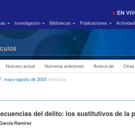
EN VI
icas
Investigación
Bibliotecas
Publicaciones
Activida
ículos
Número actual
Números anteriores
Acerca de
Otras
7, mayo-agosto de 2003
/
Artículos
cuencias del delito: los sustitutivos de la 
García Ramírez