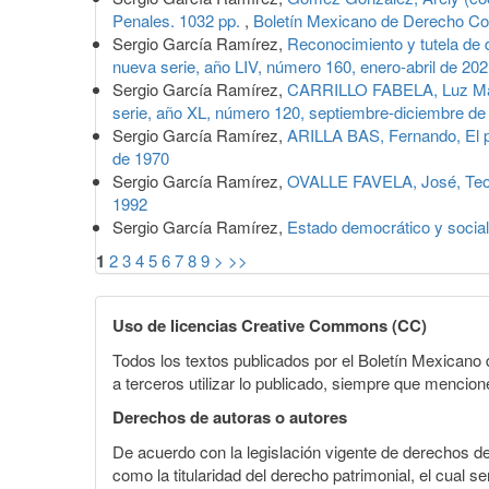
Penales. 1032 pp.
,
Boletín Mexicano de Derecho Com
Sergio García Ramírez,
Reconocimiento y tutela de 
nueva serie, año LIV, número 160, enero-abril de 20
Sergio García Ramírez,
CARRILLO FABELA, Luz Marí
serie, año XL, número 120, septiembre-diciembre de
Sergio García Ramírez,
ARILLA BAS, Fernando, El 
de 1970
Sergio García Ramírez,
OVALLE FAVELA, José, Teor
1992
Sergio García Ramírez,
Estado democrático y socia
1
2
3
4
5
6
7
8
9
>
>>
Uso de licencias Creative Commons (CC)
Todos los textos publicados por el Boletín Mexican
a terceros utilizar lo publicado, siempre que mencione
Derechos de autoras o autores
De acuerdo con la legislación vigente de derechos d
como la titularidad del derecho patrimonial, el cual s