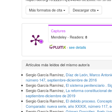
Más formatos de cita
Descargar cita
Captures
Mendeley - Readers:
8
-
see details
Detalles
Artículos más leídos del mismo autor/a
del
Sergio García Ramírez,
Díaz de León, Marco Antonio
artículo
número 147, septiembre-diciembre de 2016
Sergio García Ramírez,
El sistema penitenciario . S
Sergio García Ramírez,
La reforma constitucional de
septiembre-diciembre de 2019
Sergio García Ramírez,
El debido proceso. Concept
Comparado: nueva serie, año XXXIX, número 117, s
Sergio García Ramírez,
Gómez González, Arely (coor