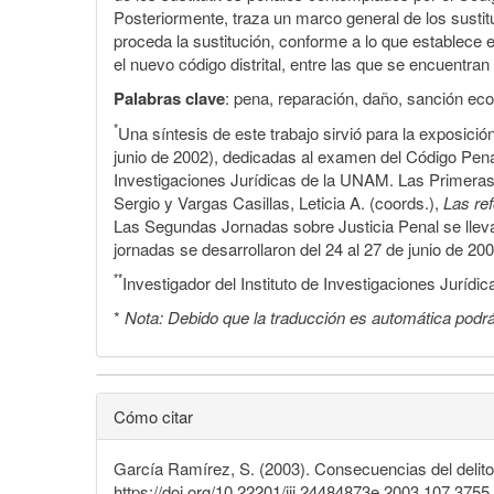
Posteriormente, traza un marco general de los sustitu
proceda la sustitución, conforme a lo que establece 
el nuevo código distrital, entre las que se encuentra
Palabras clave
: pena, reparación, daño, sanción ec
*
Una síntesis de este trabajo sirvió para la exposici
junio de 2002), dedicadas al examen del Código Penal
Investigaciones Jurídicas de la UNAM. Las Primeras 
Sergio y Vargas Casillas, Leticia A. (coords.),
Las re
Las Segundas Jornadas sobre Justicia Penal se llev
jornadas se desarrollaron del 24 al 27 de junio de 200
**
Investigador del Instituto de Investigaciones Juríd
*
Nota: Debido que la traducción es automática podrá
Cómo citar
García Ramírez, S. (2003). Consecuencias del delito: 
https://doi.org/10.22201/iij.24484873e.2003.107.3755