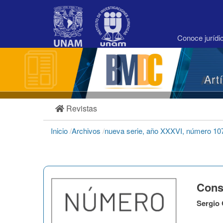
Navegación
principal
Contenido
principal
Conoce juríd
Barra
lateral
Art
Revistas
Inicio
/
Archivos
/
nueva serie, año XXXVI, número 10
Conse
Sergio 