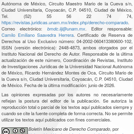
Autónoma de México, Circuito Maestro Mario de la Cueva s/n,
Ciudad Universitaria, Coyoacán, C.P. 04510, Ciudad de México,
Tel. (52) 55 56 22 74 74,
https://revistas.juridicas.unam.mx/index.php/derecho-comparado
.
Correo electrónico:
bmdc.iij@unam.mx
. Editor responsable:
Camilo Emiliano Saavedra Herrera
. Certificado de Reserva de
Derechos al Uso Exclusivo número: 04-2002-060413380600-102,
ISSN (versión electrónica): 2448-4873, ambos otorgados por el
Instituto Nacional del Derecho de Autor. Responsable de la última
actualización de este número, Coordinación de Revistas, Instituto
de Investigaciones Jurídicas de la Universidad Nacional Autónoma
de México, Ricardo Hernández Montes de Oca, Circuito Mario de
la Cueva s/n, Ciudad Universitaria, Coyoacán, C.P. 04510, Ciudad
de México. Fecha de la última modificación: junio de 2026.
Las opiniones expresadas por los autores no necesariamente
reflejan la postura del editor de la publicación. Se autoriza la
reproducción total o parcial de los textos aquí publicados siempre y
cuando se cite la fuente completa de forma correcta. No se permite
utilizar los textos aquí publicados con fines comerciales.
Boletín Mexicano de Derecho Comparado
, por