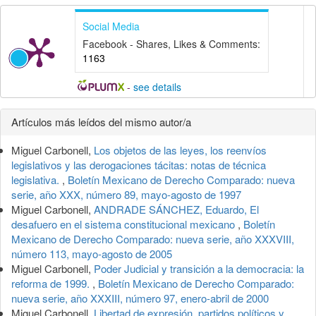
Social Media
Facebook - Shares, Likes & Comments:
1163
-
see details
Detalles
Artículos más leídos del mismo autor/a
del
Miguel Carbonell,
Los objetos de las leyes, los reenvíos
artículo
legislativos y las derogaciones tácitas: notas de técnica
legislativa.
,
Boletín Mexicano de Derecho Comparado: nueva
serie, año XXX, número 89, mayo-agosto de 1997
Miguel Carbonell,
ANDRADE SÁNCHEZ, Eduardo, El
desafuero en el sistema constitucional mexicano
,
Boletín
Mexicano de Derecho Comparado: nueva serie, año XXXVIII,
número 113, mayo-agosto de 2005
Miguel Carbonell,
Poder Judicial y transición a la democracia: la
reforma de 1999.
,
Boletín Mexicano de Derecho Comparado:
nueva serie, año XXXIII, número 97, enero-abril de 2000
Miguel Carbonell,
Libertad de expresión, partidos políticos y