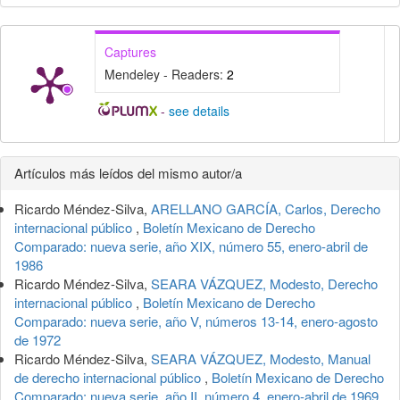
Captures
Mendeley - Readers:
2
-
see details
Detalles
Artículos más leídos del mismo autor/a
del
Ricardo Méndez-Silva,
ARELLANO GARCÍA, Carlos, Derecho
artículo
internacional público
,
Boletín Mexicano de Derecho
Comparado: nueva serie, año XIX, número 55, enero-abril de
1986
Ricardo Méndez-Silva,
SEARA VÁZQUEZ, Modesto, Derecho
internacional público
,
Boletín Mexicano de Derecho
Comparado: nueva serie, año V, números 13-14, enero-agosto
de 1972
Ricardo Méndez-Silva,
SEARA VÁZQUEZ, Modesto, Manual
de derecho internacional público
,
Boletín Mexicano de Derecho
Comparado: nueva serie, año II, número 4, enero-abril de 1969