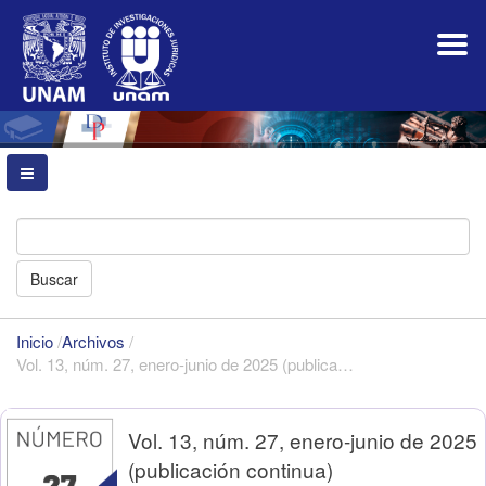
Navegación
principal
Contenido
principal
Barra
lateral
Buscar
Inicio
/
Archivos
/
Vol. 13, núm. 27, enero-junio de 2025 (publicación continua)
Vol. 13, núm. 27, enero-junio de 2025
(publicación continua)