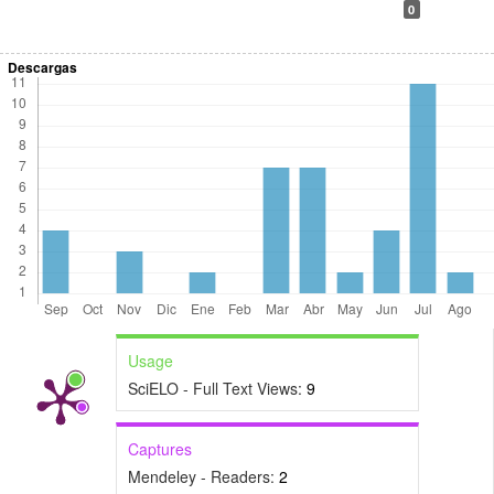
0
Descargas
Usage
SciELO - Full Text Views:
9
Captures
Mendeley - Readers:
2