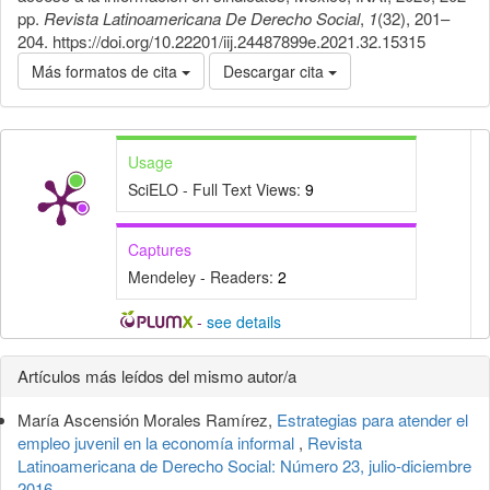
pp.
Revista Latinoamericana De Derecho Social
,
1
(32), 201–
204. https://doi.org/10.22201/iij.24487899e.2021.32.15315
Más formatos de cita
Descargar cita
Usage
SciELO - Full Text Views:
9
Captures
Mendeley - Readers:
2
-
see details
Detalles
Artículos más leídos del mismo autor/a
del
María Ascensión Morales Ramírez,
Estrategias para atender el
artículo
empleo juvenil en la economía informal
,
Revista
Latinoamericana de Derecho Social: Número 23, julio-diciembre
2016