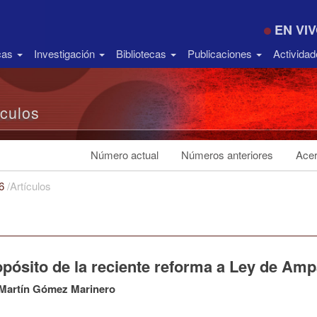
EN VI
icas
Investigación
Bibliotecas
Publicaciones
Activida
ículos
Número actual
Números anteriores
Acer
16
/
Artículos
opósito de la reciente reforma a Ley de Am
 Martín Gómez Marinero