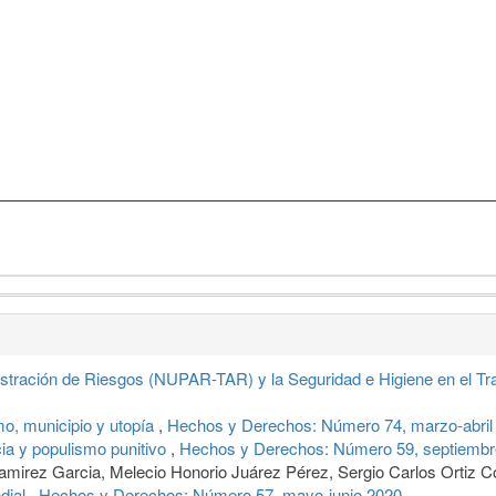
tración de Riesgos (NUPAR-TAR) y la Seguridad e Higiene en el Trabaj
o, municipio y utopía
,
Hechos y Derechos: Número 74, marzo-abril
cia y populismo punitivo
,
Hechos y Derechos: Número 59, septiembr
Ramirez Garcia, Melecio Honorio Juárez Pérez, Sergio Carlos Ortiz 
dial
,
Hechos y Derechos: Número 57, mayo-junio 2020