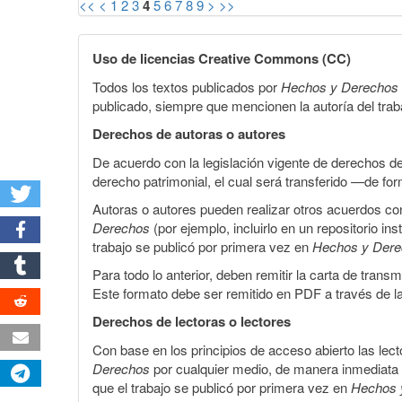
<<
<
1
2
3
4
5
6
7
8
9
>
>>
Uso de licencias Creative Commons (CC)
Todos los textos publicados por
Hechos y Derechos
publicado, siempre que mencionen la autoría del trabaj
Derechos de autoras o autores
De acuerdo con la legislación vigente de derechos d
derecho patrimonial, el cual será transferido —de f
Autoras o autores pueden realizar otros acuerdos cont
Derechos
(por ejemplo, incluirlo en un repositorio in
trabajo se publicó por primera vez en
Hechos y Der
Para todo lo anterior, deben remitir la carta de tran
Este formato debe ser remitido en PDF a través de l
Derechos de lectoras o lectores
Con base en los principios de acceso abierto las lecto
Derechos
por cualquier medio, de manera inmediata a 
que el trabajo se publicó por primera vez en
Hechos 