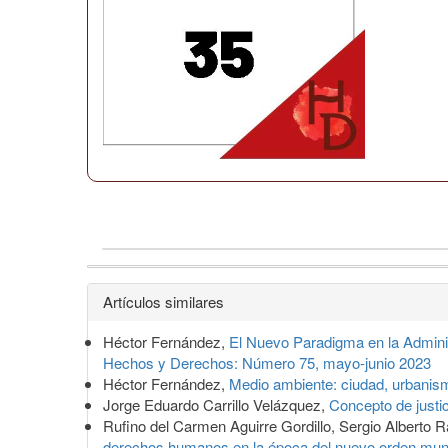
Detalles
Artículos similares
del
Héctor Fernández,
El Nuevo Paradigma en la Adminis
artículo
Hechos y Derechos: Número 75, mayo-junio 2023
Héctor Fernández,
Medio ambiente: ciudad, urbanism
Jorge Eduardo Carrillo Velázquez,
Concepto de justi
Rufino del Carmen Aguirre Gordillo, Sergio Alberto 
derechos humanos en la época del nuevo orden mun