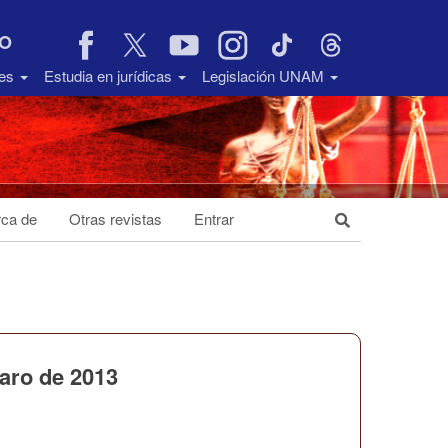
VO
des
Estudia en jurídicas
Legislación UNAM
ca de
Otras revistas
Entrar
paro de 2013