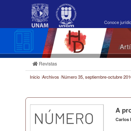
Navegación
principal
Contenido
principal
Conoce juríd
Barra
lateral
Art
Revistas
Inicio
/
Archivos
/
Número 35, septiembre-octubre 20
A pr
Carlos