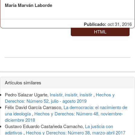
María Marván Laborde
Publicado:
oct 31, 2016
HTML
Detalles
Artículos similares
del
Pedro Salazar Ugarte,
Insistir, insistir, insistir
,
Hechos y
artículo
Derechos: Número 52, julio - agosto 2019
Félix David García Carrasco,
La democracia: el nacimiento de
una ideología
,
Hechos y Derechos: Número 48, noviembre-
diciembre 2018
Gustavo Eduardo Castañeda Camacho,
La justicia con
adjetivos
,
Hechos y Derechos: Número 38, marzo-abril 2017