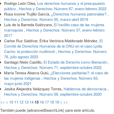
Rodrigo León Olea,
Los derechos humanos y el presupuesto
público
,
Hechos y Derechos: Número 67, enero-febrero 2022
Rosa Ivonne Trujillo García,
¿Derechos humanos patronales?
,
Hechos y Derechos: Número 50, marzo-abril 2019
Luis de la Barreda Solórzano,
El insólito caso de las mujeres
marroquíes
,
Hechos y Derechos: Número 37, enero-febrero
2017
Carlos Ruz Saldívar, Érika Verónica Maldonado Méndez,
El
Comité de Derechos Humanos de la ONU en el caso Lydia
Cacho: la protección multinivel
,
Hechos y Derechos: Número
76, julio-agosto 2023
Santiago Nieto Castillo,
El Estado de Derecho como liberación
,
Hechos y Derechos: Número 71, septiembre-octubre 2022
María Teresa Abarca Gutú,
¿Elecciones paritarias?: el caso de
las mujeres indígenas
,
Hechos y Derechos: Número 63,
mayo-junio 2021
Jesika Alejandra Velázquez Torres,
Hablemos de democracia
,
Hechos y Derechos: Número 59, septiembre-octubre 2020
<<
<
10
11
12
13
14
15
16
17
18
19
>
>>
También puede {advancedSearchLink} para este artículo.