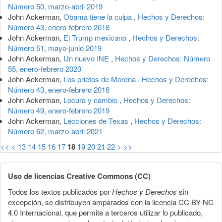
Número 50, marzo-abril 2019
John Ackerman,
Obama tiene la culpa
,
Hechos y Derechos:
Número 43, enero-febrero 2018
John Ackerman,
El Trump mexicano
,
Hechos y Derechos:
Número 51, mayo-junio 2019
John Ackerman,
Un nuevo INE
,
Hechos y Derechos: Número
55, enero-febrero 2020
John Ackerman,
Los prietos de Morena
,
Hechos y Derechos:
Número 43, enero-febrero 2018
John Ackerman,
Locura y cambio
,
Hechos y Derechos:
Número 49, enero-febrero 2019
John Ackerman,
Lecciones de Texas
,
Hechos y Derechos:
Número 62, marzo-abril 2021
<<
<
13
14
15
16
17
18
19
20
21
22
>
>>
Uso de licencias Creative Commons (CC)
Todos los textos publicados por
Hechos y Derechos
sin
excepción, se distribuyen amparados con la licencia CC BY-NC
4.0 Internacional, que permite a terceros utilizar lo publicado,