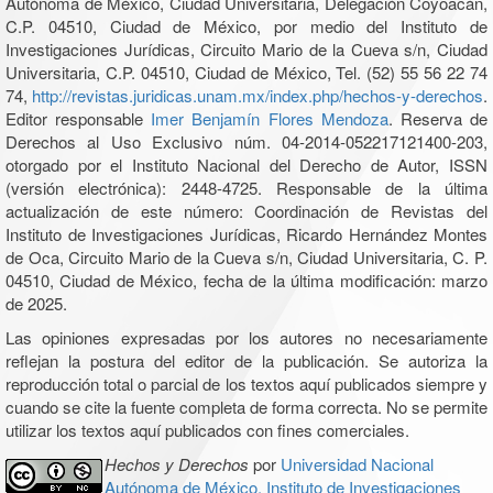
Autónoma de México, Ciudad Universitaria, Delegación Coyoacán,
C.P. 04510, Ciudad de México, por medio del Instituto de
Investigaciones Jurídicas, Circuito Mario de la Cueva s/n, Ciudad
Universitaria, C.P. 04510, Ciudad de México, Tel. (52) 55 56 22 74
74,
http://revistas.juridicas.unam.mx/index.php/hechos-y-derechos
.
Editor responsable
Imer Benjamín Flores Mendoza
. Reserva de
Derechos al Uso Exclusivo núm. 04-2014-052217121400-203,
otorgado por el Instituto Nacional del Derecho de Autor, ISSN
(versión electrónica): 2448-4725. Responsable de la última
actualización de este número: Coordinación de Revistas del
Instituto de Investigaciones Jurídicas, Ricardo Hernández Montes
de Oca, Circuito Mario de la Cueva s/n, Ciudad Universitaria, C. P.
04510, Ciudad de México, fecha de la última modificación: marzo
de 2025.
Las opiniones expresadas por los autores no necesariamente
reflejan la postura del editor de la publicación. Se autoriza la
reproducción total o parcial de los textos aquí publicados siempre y
cuando se cite la fuente completa de forma correcta. No se permite
utilizar los textos aquí publicados con fines comerciales.
Hechos y Derechos
por
Universidad Nacional
Autónoma de México, Instituto de Investigaciones