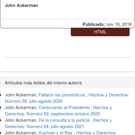
John Ackerman
Publicado:
nov 16, 2016
HTML
Detalles
Artículos más leídos del mismo autor/a
del
John Ackerman,
Fallaron los pronósticos
,
Hechos y Derechos:
artículo
Número 58, julio-agosto 2020
John Ackerman,
Censurando al Presidente
,
Hechos y
Derechos: Número 59, septiembre-octubre 2020
John Ackerman,
De la consulta a la justicia
,
Hechos y
Derechos: Número 64, julio-agosto 2021
John Ackerman,
Kushner y el Rey
,
Hechos y Derechos: