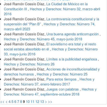
José Ramón Cossío Díaz,
La Ciudad de México en la
Constitución III
,
Hechos y Derechos: Número 32, marzo-abril
2016
José Ramón Cossío Díaz,
La controversia constitucional y la
suspensión del “Plan B”
,
Hechos y Derechos: Número 74,
marzo-abril 2023
José Ramón Cossío Díaz,
Una buena agenda anticorrupción
,
Hechos y Derechos: Número 45, mayo-junio 2018
José Ramón Cossío Díaz,
El sovietismo era total y el resto
social estaba absorbido en él
,
Hechos y Derechos: Número
33, mayo-junio 2016
José Ramón Cossío Díaz,
Límites a la publicidad engañosa
,
Hechos y Derechos: Número 26
José Ramón Cossío Díaz,
Acciones de inconstitucionalidad y
derechos humanos
,
Hechos y Derechos: Número 25
José Ramón Cossío Díaz,
Para estos tiempos
,
Hechos y
Derechos: Número 37, enero-febrero 2017
José Ramón Cossío Díaz,
Juegos con palabras
,
Hechos y
Derechos: Número 47, septiembre-octubre 2018
<<
<
4
5
6
7
8
9
10
11
12
13
>
>>