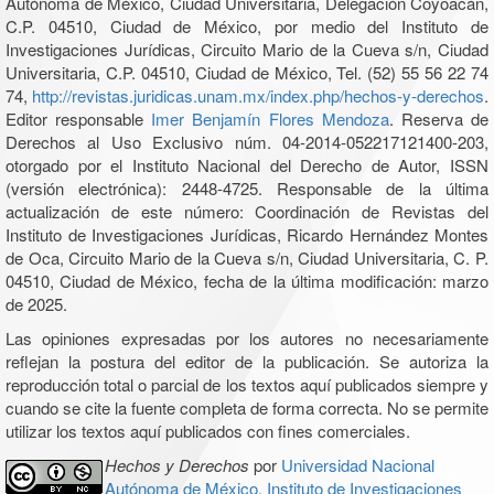
Autónoma de México, Ciudad Universitaria, Delegación Coyoacán,
C.P. 04510, Ciudad de México, por medio del Instituto de
Investigaciones Jurídicas, Circuito Mario de la Cueva s/n, Ciudad
Universitaria, C.P. 04510, Ciudad de México, Tel. (52) 55 56 22 74
74,
http://revistas.juridicas.unam.mx/index.php/hechos-y-derechos
.
Editor responsable
Imer Benjamín Flores Mendoza
. Reserva de
Derechos al Uso Exclusivo núm. 04-2014-052217121400-203,
otorgado por el Instituto Nacional del Derecho de Autor, ISSN
(versión electrónica): 2448-4725. Responsable de la última
actualización de este número: Coordinación de Revistas del
Instituto de Investigaciones Jurídicas, Ricardo Hernández Montes
de Oca, Circuito Mario de la Cueva s/n, Ciudad Universitaria, C. P.
04510, Ciudad de México, fecha de la última modificación: marzo
de 2025.
Las opiniones expresadas por los autores no necesariamente
reflejan la postura del editor de la publicación. Se autoriza la
reproducción total o parcial de los textos aquí publicados siempre y
cuando se cite la fuente completa de forma correcta. No se permite
utilizar los textos aquí publicados con fines comerciales.
Hechos y Derechos
por
Universidad Nacional
Autónoma de México, Instituto de Investigaciones