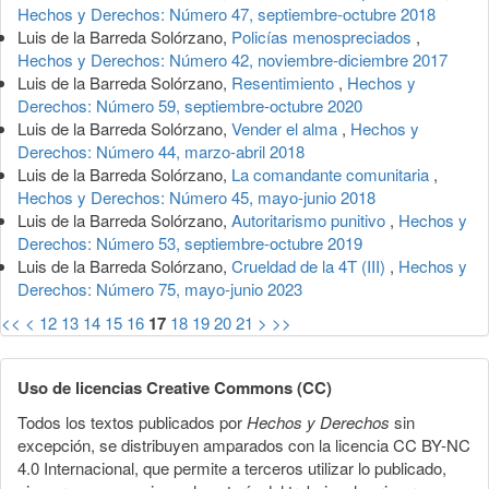
Hechos y Derechos: Número 47, septiembre-octubre 2018
Luis de la Barreda Solórzano,
Policías menospreciados
,
Hechos y Derechos: Número 42, noviembre-diciembre 2017
Luis de la Barreda Solórzano,
Resentimiento
,
Hechos y
Derechos: Número 59, septiembre-octubre 2020
Luis de la Barreda Solórzano,
Vender el alma
,
Hechos y
Derechos: Número 44, marzo-abril 2018
Luis de la Barreda Solórzano,
La comandante comunitaria
,
Hechos y Derechos: Número 45, mayo-junio 2018
Luis de la Barreda Solórzano,
Autoritarismo punitivo
,
Hechos y
Derechos: Número 53, septiembre-octubre 2019
Luis de la Barreda Solórzano,
Crueldad de la 4T (III)
,
Hechos y
Derechos: Número 75, mayo-junio 2023
<<
<
12
13
14
15
16
17
18
19
20
21
>
>>
Uso de licencias Creative Commons (CC)
Todos los textos publicados por
Hechos y Derechos
sin
excepción, se distribuyen amparados con la licencia CC BY-NC
4.0 Internacional, que permite a terceros utilizar lo publicado,