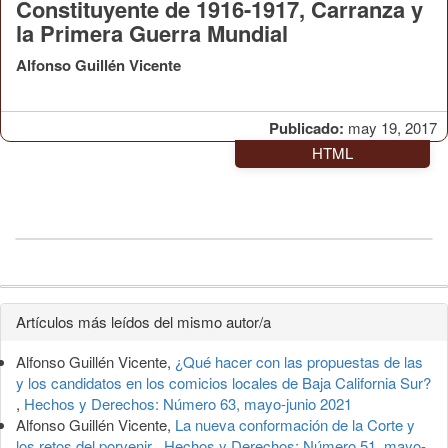
Constituyente de 1916-1917, Carranza y
la Primera Guerra Mundial
Alfonso Guillén Vicente
Publicado:
may 19, 2017
HTML
Detalles
Artículos más leídos del mismo autor/a
del
Alfonso Guillén Vicente,
¿Qué hacer con las propuestas de las
artículo
y los candidatos en los comicios locales de Baja California Sur?
,
Hechos y Derechos: Número 63, mayo-junio 2021
Alfonso Guillén Vicente,
La nueva conformación de la Corte y
los retos del porvenir
,
Hechos y Derechos: Número 51, mayo-