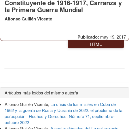
Constituyente de 1916-1917, Carranza y
la Primera Guerra Mundial
Alfonso Guillén Vicente
Publicado:
may 19, 2017
HTML
Detalles
Artículos más leídos del mismo autor/a
del
Alfonso Guillén Vicente,
La crisis de los misiles en Cuba de
artículo
1962 y la guerra de Rusia y Ucrania de 2022: el problema de la
percepción
,
Hechos y Derechos: Número 71, septiembre-
octubre 2022
Alfonso Guillén Vicente,
A cuatro décadas del fin del sexenio.