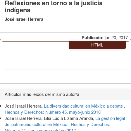
Reflexiones en torno a la justicia
indígena
José Israel Herrera
Publicado:
jun 20, 2017
HTML
Detalles
Artículos más leídos del mismo autor/a
del
José Israel Herrera,
La diversidad cultural en México a debate
,
artículo
Hechos y Derechos: Número 45, mayo-junio 2018
José Israel Herrera, Lilia Lucía Lizama Aranda,
La gestión legal
del patrimonio cultural en México
,
Hechos y Derechos:
Número 41, septiembre-octubre 2017