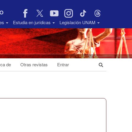
VO
des
Estudia en jurídicas
Legislación UNAM
ca de
Otras revistas
Entrar