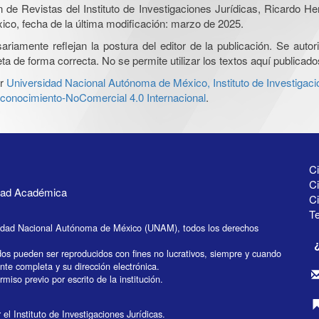
ón de Revistas del Instituto de Investigaciones Jurídicas, Ricardo 
xico, fecha de la última modificación: marzo de 2025.
iamente reflejan la postura del editor de la publicación. Se autoriz
a de forma correcta. No se permite utilizar los textos aquí publicad
r
Universidad Nacional Autónoma de México, Instituto de Investigaci
onocimiento-NoComercial 4.0 Internacional
.
Ci
Ci
idad Académica
C
Te
idad Nacional Autónoma de México (UNAM), todos los derechos
dos pueden ser reproducidos con fines no lucrativos, siempre y cuando
ente completa y su dirección electrónica.
miso previo por escrito de la institución.
el Instituto de Investigaciones Jurídicas.