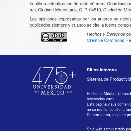
la última actualización de este número: Coordinaci
s/n, Ciudad Universitaria, C. P. 04510, Ciudad de Mé
Las opiniones expresadas por los autores no necesar
publicados siempre y cuando se cite la fuente complet
Hechos y Derechos
po
Creative Commons Rec
Sitios internos
Sistema de Productiv
Hecho en México, Univers
reservados 2021.
Esta página y sus conteni
no se mutile, se cite la fu
De otra forma, requiere per
Sitio web administrado por 