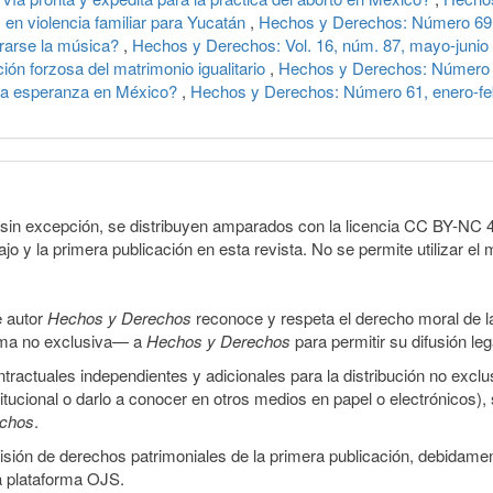
en violencia familiar para Yucatán
,
Hechos y Derechos: Número 69,
rarse la música?
,
Hechos y Derechos: Vol. 16, núm. 87, mayo-junio
ción forzosa del matrimonio igualitario
,
Hechos y Derechos: Número 52
 la esperanza en México?
,
Hechos y Derechos: Número 61, enero-fe
sin excepción, se distribuyen amparados con la licencia CC BY-NC 4.0 
o y la primera publicación en esta revista. No se permite utilizar el 
e autor
Hechos y Derechos
reconoce y respeta el derecho moral de las
orma no exclusiva— a
Hechos y Derechos
para permitir su difusión le
ractuales independientes y adicionales para la distribución no exclus
stitucional o darlo a conocer en otros medios en papel o electrónicos)
echos
.
smisión de derechos patrimoniales de la primera publicación, debidamen
a plataforma OJS.