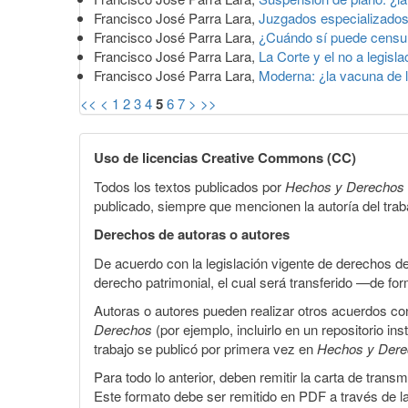
Francisco José Parra Lara,
Juzgados especializados 
Francisco José Parra Lara,
¿Cuándo sí puede censu
Francisco José Parra Lara,
La Corte y el no a legisla
Francisco José Parra Lara,
Moderna: ¿la vacuna de
<<
<
1
2
3
4
5
6
7
>
>>
Uso de licencias Creative Commons (CC)
Todos los textos publicados por
Hechos y Derechos
publicado, siempre que mencionen la autoría del trabaj
Derechos de autoras o autores
De acuerdo con la legislación vigente de derechos d
derecho patrimonial, el cual será transferido —de f
Autoras o autores pueden realizar otros acuerdos cont
Derechos
(por ejemplo, incluirlo en un repositorio in
trabajo se publicó por primera vez en
Hechos y Der
Para todo lo anterior, deben remitir la carta de tran
Este formato debe ser remitido en PDF a través de l