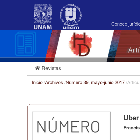
Navegación
principal
Contenido
principal
Conoce juríd
Barra
lateral
Art
Revistas
Inicio
/
Archivos
/
Número 39, mayo-junio 2017
/
Artícu
Uber 
Francis