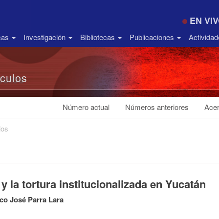
EN VI
icas
Investigación
Bibliotecas
Publicaciones
Activida
ículos
Número actual
Números anteriores
Acer
los
y la tortura institucionalizada en Yucatán
co José Parra Lara