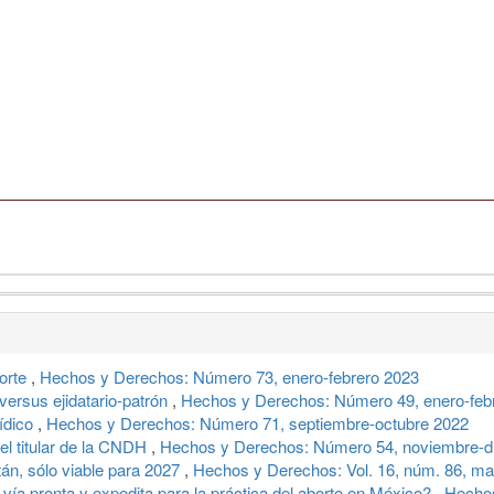
Corte
,
Hechos y Derechos: Número 73, enero-febrero 2023
versus ejidatario-patrón
,
Hechos y Derechos: Número 49, enero-feb
ídico
,
Hechos y Derechos: Número 71, septiembre-octubre 2022
el titular de la CNDH
,
Hechos y Derechos: Número 54, noviembre-d
tán, sólo viable para 2027
,
Hechos y Derechos: Vol. 16, núm. 86, mar
 vía pronta y expedita para la práctica del aborto en México?
,
Hechos