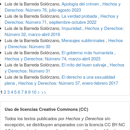
Luis de la Barreda Solórzano,
Apología del crimen
,
Hechos y
Derechos: Número 76, julio-agosto 2023
Luis de la Barreda Solórzano,
La verdad probada
,
Hechos y
Derechos: Número 71, septiembre-octubre 2022
Luis de la Barreda Solórzano,
Impunidad
,
Hechos y Derechos:
Número 32, marzo-abril 2016
Luis de la Barreda Solórzano,
Mensajes subliminales
,
Hechos
y Derechos: Número 30
Luis de la Barreda Solórzano,
El gobierno más humanista
,
Hechos y Derechos: Número 74, marzo-abril 2023
Luis de la Barreda Solórzano,
El mito del buen salvaje
,
Hechos
y Derechos: Número 31
Luis de la Barreda Solórzano,
El derecho a una sexualidad
plena
,
Hechos y Derechos: Número 37, enero-febrero 2017
1
2
3
4
5
6
7
8
9
10
>
>>
Uso de licencias Creative Commons (CC)
Todos los textos publicados por
Hechos y Derechos
sin
excepción, se distribuyen amparados con la licencia CC BY-NC