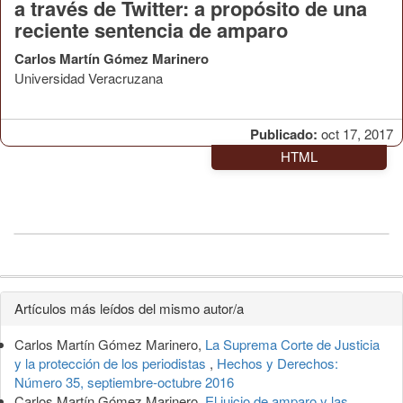
a través de Twitter: a propósito de una
reciente sentencia de amparo
Carlos Martín Gómez Marinero
Universidad Veracruzana
Publicado:
oct 17, 2017
HTML
Detalles
Artículos más leídos del mismo autor/a
del
Carlos Martín Gómez Marinero,
La Suprema Corte de Justicia
artículo
y la protección de los periodistas
,
Hechos y Derechos:
Número 35, septiembre-octubre 2016
Carlos Martín Gómez Marinero,
El juicio de amparo y las