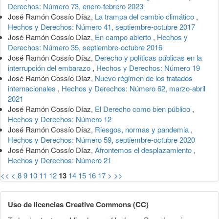
Derechos: Número 73, enero-febrero 2023
José Ramón Cossío Díaz,
La trampa del cambio climático
,
Hechos y Derechos: Número 41, septiembre-octubre 2017
José Ramón Cossío Díaz,
En campo abierto
,
Hechos y
Derechos: Número 35, septiembre-octubre 2016
José Ramón Cossío Díaz,
Derecho y políticas públicas en la
interrupción del embarazo
,
Hechos y Derechos: Número 19
José Ramón Cossío Díaz,
Nuevo régimen de los tratados
internacionales
,
Hechos y Derechos: Número 62, marzo-abril
2021
José Ramón Cossío Díaz,
El Derecho como bien público
,
Hechos y Derechos: Número 12
José Ramón Cossío Díaz,
Riesgos, normas y pandemia
,
Hechos y Derechos: Número 59, septiembre-octubre 2020
José Ramón Cossío Díaz,
Afrontemos el desplazamiento
,
Hechos y Derechos: Número 21
<<
<
8
9
10
11
12
13
14
15
16
17
>
>>
Uso de licencias Creative Commons (CC)