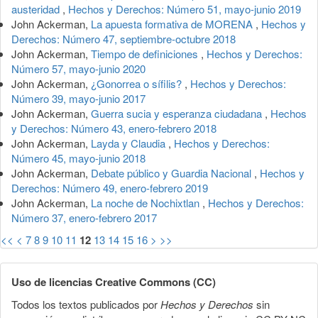
austeridad
,
Hechos y Derechos: Número 51, mayo-junio 2019
John Ackerman,
La apuesta formativa de MORENA
,
Hechos y
Derechos: Número 47, septiembre-octubre 2018
John Ackerman,
Tiempo de definiciones
,
Hechos y Derechos:
Número 57, mayo-junio 2020
John Ackerman,
¿Gonorrea o sífilis?
,
Hechos y Derechos:
Número 39, mayo-junio 2017
John Ackerman,
Guerra sucia y esperanza ciudadana
,
Hechos
y Derechos: Número 43, enero-febrero 2018
John Ackerman,
Layda y Claudia
,
Hechos y Derechos:
Número 45, mayo-junio 2018
John Ackerman,
Debate público y Guardia Nacional
,
Hechos y
Derechos: Número 49, enero-febrero 2019
John Ackerman,
La noche de Nochixtlan
,
Hechos y Derechos:
Número 37, enero-febrero 2017
<<
<
7
8
9
10
11
12
13
14
15
16
>
>>
Uso de licencias Creative Commons (CC)
Todos los textos publicados por
Hechos y Derechos
sin