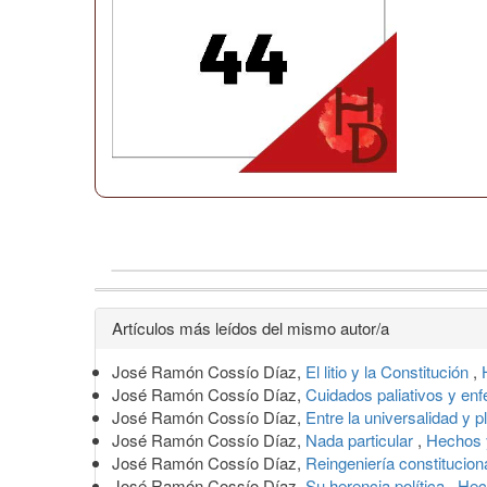
Detalles
Artículos más leídos del mismo autor/a
del
José Ramón Cossío Díaz,
El litio y la Constitución
,
artículo
José Ramón Cossío Díaz,
Cuidados paliativos y en
José Ramón Cossío Díaz,
Entre la universalidad y p
José Ramón Cossío Díaz,
Nada particular
,
Hechos 
José Ramón Cossío Díaz,
Reingeniería constituciona
José Ramón Cossío Díaz,
Su herencia política
,
Hec