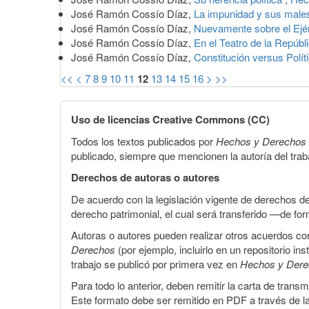
José Ramón Cossío Díaz,
La impunidad y sus mal
José Ramón Cossío Díaz,
Nuevamente sobre el Ejé
José Ramón Cossío Díaz,
En el Teatro de la Repúbl
José Ramón Cossío Díaz,
Constitución versus Polít
<<
<
7
8
9
10
11
12
13
14
15
16
>
>>
Uso de licencias Creative Commons (CC)
Todos los textos publicados por
Hechos y Derechos
publicado, siempre que mencionen la autoría del trabaj
Derechos de autoras o autores
De acuerdo con la legislación vigente de derechos d
derecho patrimonial, el cual será transferido —de f
Autoras o autores pueden realizar otros acuerdos cont
Derechos
(por ejemplo, incluirlo en un repositorio in
trabajo se publicó por primera vez en
Hechos y Der
Para todo lo anterior, deben remitir la carta de tran
Este formato debe ser remitido en PDF a través de l