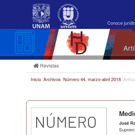
Navegación
principal
Contenido
principal
Conoce juríd
Barra
lateral
Art
Revistas
Inicio
/
Archivos
/
Número 44, marzo-abril 2018
/
Artícu
Medi
José R
Suprema