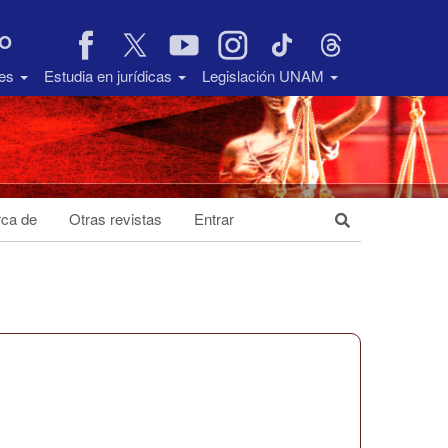
VO
des
Estudia en jurídicas
Legislación UNAM
ca de
Otras revistas
Entrar