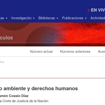
EN VI
icas
Investigación
Bibliotecas
Publicaciones
Activida
ículos
Número actual
Números anteriores
Acer
los
o ambiente y derechos humanos
amón Cossío Díaz
 Corte de Justicia de la Nación