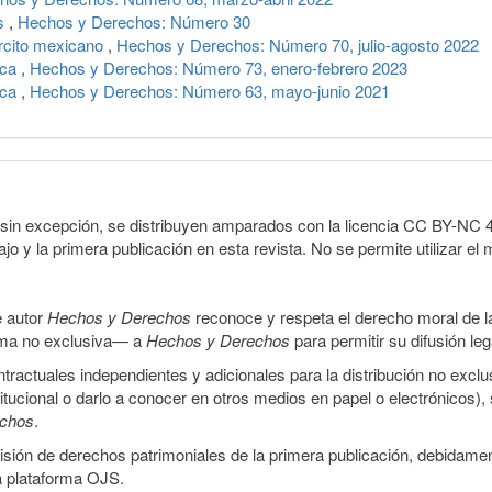
es
,
Hechos y Derechos: Número 30
rcito mexicano
,
Hechos y Derechos: Número 70, julio-agosto 2022
ica
,
Hechos y Derechos: Número 73, enero-febrero 2023
ica
,
Hechos y Derechos: Número 63, mayo-junio 2021
sin excepción, se distribuyen amparados con la licencia CC BY-NC 4.0 
o y la primera publicación en esta revista. No se permite utilizar el 
e autor
Hechos y Derechos
reconoce y respeta el derecho moral de las
orma no exclusiva— a
Hechos y Derechos
para permitir su difusión le
ractuales independientes y adicionales para la distribución no exclus
stitucional o darlo a conocer en otros medios en papel o electrónicos)
echos
.
smisión de derechos patrimoniales de la primera publicación, debidamen
a plataforma OJS.