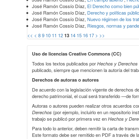
José Ramón Cossío Díaz,
El Derecho como bien pú
José Ramón Cossío Díaz,
Derecho y políticas públi
José Ramón Cossío Díaz,
Nuevo régimen de los tra
José Ramón Cossío Díaz,
Riesgos, normas y pand
<<
<
8
9
10
11
12
13
14
15
16
17
>
>>
Uso de licencias Creative Commons (CC)
Todos los textos publicados por
Hechos y Derechos
publicado, siempre que mencionen la autoría del trabaj
Derechos de autoras o autores
De acuerdo con la legislación vigente de derechos d
derecho patrimonial, el cual será transferido —de f
Autoras o autores pueden realizar otros acuerdos cont
Derechos
(por ejemplo, incluirlo en un repositorio in
trabajo se publicó por primera vez en
Hechos y Der
Para todo lo anterior, deben remitir la carta de tran
Este formato debe ser remitido en PDF a través de l