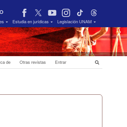
VO
des
Estudia en jurídicas
Legislación UNAM
ca de
Otras revistas
Entrar