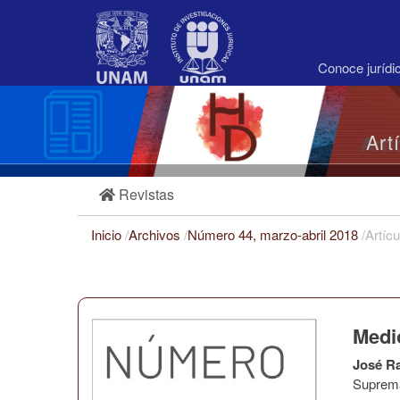
Navegación
principal
Contenido
principal
Conoce juríd
Barra
lateral
Art
Revistas
Inicio
/
Archivos
/
Número 44, marzo-abril 2018
/
Artícu
Medi
José R
Suprema