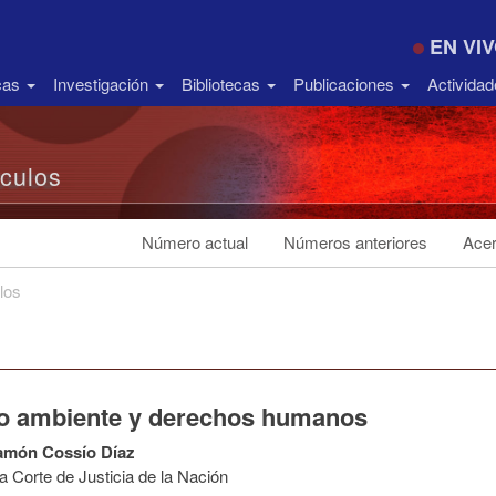
EN VI
icas
Investigación
Bibliotecas
Publicaciones
Activida
ículos
Número actual
Números anteriores
Acer
los
o ambiente y derechos humanos
amón Cossío Díaz
 Corte de Justicia de la Nación