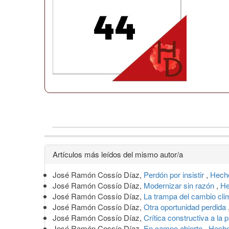
Detalles
Artículos más leídos del mismo autor/a
del
José Ramón Cossío Díaz,
Perdón por insistir
,
Hech
artículo
José Ramón Cossío Díaz,
Modernizar sin razón
,
He
José Ramón Cossío Díaz,
La trampa del cambio cli
José Ramón Cossío Díaz,
Otra oportunidad perdida
José Ramón Cossío Díaz,
Crítica constructiva a l
José Ramón Cossío Díaz,
En campo abierto
,
Hecho