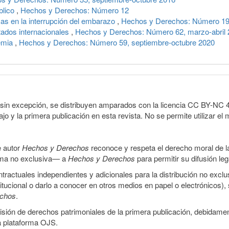
blico
,
Hechos y Derechos: Número 12
cas en la interrupción del embarazo
,
Hechos y Derechos: Número 1
tados internacionales
,
Hechos y Derechos: Número 62, marzo-abril
emia
,
Hechos y Derechos: Número 59, septiembre-octubre 2020
sin excepción, se distribuyen amparados con la licencia CC BY-NC 4.0 
o y la primera publicación en esta revista. No se permite utilizar el 
e autor
Hechos y Derechos
reconoce y respeta el derecho moral de las
orma no exclusiva— a
Hechos y Derechos
para permitir su difusión le
ractuales independientes y adicionales para la distribución no exclus
stitucional o darlo a conocer en otros medios en papel o electrónicos)
echos
.
smisión de derechos patrimoniales de la primera publicación, debidamen
a plataforma OJS.