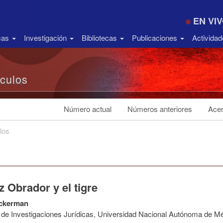
EN VI
icas
Investigación
Bibliotecas
Publicaciones
Activida
ículos
Número actual
Números anteriores
Acer
los
 Obrador y el tigre
ckerman
to de Investigaciones Jurídicas, Universidad Nacional Autónoma de M