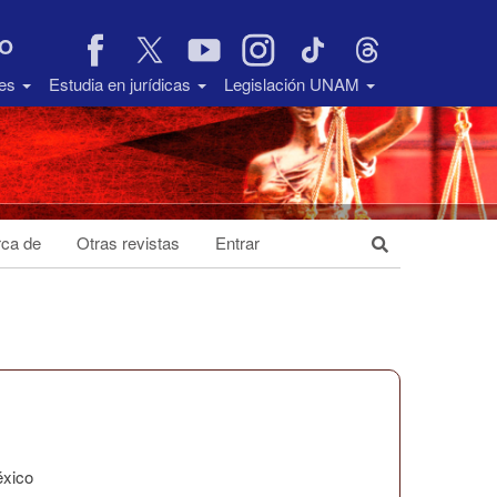
VO
des
Estudia en jurídicas
Legislación UNAM
ca de
Otras revistas
Entrar
éxico