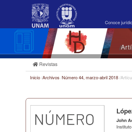
Navegación
principal
Contenido
principal
Conoce juríd
Barra
lateral
Art
Revistas
Inicio
/
Archivos
/
Número 44, marzo-abril 2018
/
Artícu
López
John A
Institu