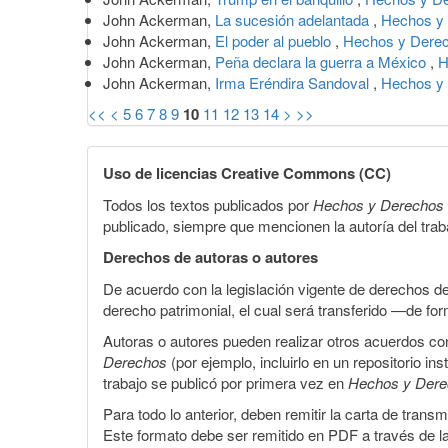
John Ackerman,
La sucesión adelantada
,
Hechos y 
John Ackerman,
El poder al pueblo
,
Hechos y Derec
John Ackerman,
Peña declara la guerra a México
,
H
John Ackerman,
Irma Eréndira Sandoval
,
Hechos y 
<<
<
5
6
7
8
9
10
11
12
13
14
>
>>
Uso de licencias Creative Commons (CC)
Todos los textos publicados por
Hechos y Derechos
publicado, siempre que mencionen la autoría del trabaj
Derechos de autoras o autores
De acuerdo con la legislación vigente de derechos d
derecho patrimonial, el cual será transferido —de f
Autoras o autores pueden realizar otros acuerdos cont
Derechos
(por ejemplo, incluirlo en un repositorio in
trabajo se publicó por primera vez en
Hechos y Der
Para todo lo anterior, deben remitir la carta de tran
Este formato debe ser remitido en PDF a través de l