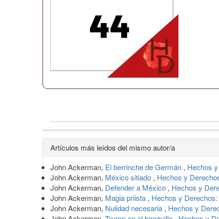
Detalles
Artículos más leídos del mismo autor/a
del
John Ackerman,
El berrinche de Germán
,
Hechos y
artículo
John Ackerman,
México sitiado
,
Hechos y Derechos
John Ackerman,
Defender a México
,
Hechos y Dere
John Ackerman,
Magia priista
,
Hechos y Derechos:
John Ackerman,
Nulidad necesaria
,
Hechos y Derec
John Ackerman,
Trump en el banquillo
,
Hechos y De