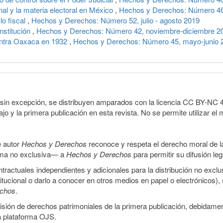
nal y la materia electoral en México
,
Hechos y Derechos: Número 46,
lo fiscal
,
Hechos y Derechos: Número 52, julio - agosto 2019
nstitución
,
Hechos y Derechos: Número 42, noviembre-diciembre 2
contra Oaxaca en 1932
,
Hechos y Derechos: Número 45, mayo-junio 
sin excepción, se distribuyen amparados con la licencia CC BY-NC 4.0 
o y la primera publicación en esta revista. No se permite utilizar el 
e autor
Hechos y Derechos
reconoce y respeta el derecho moral de las
orma no exclusiva— a
Hechos y Derechos
para permitir su difusión le
ractuales independientes y adicionales para la distribución no exclus
stitucional o darlo a conocer en otros medios en papel o electrónicos)
echos
.
smisión de derechos patrimoniales de la primera publicación, debidamen
a plataforma OJS.