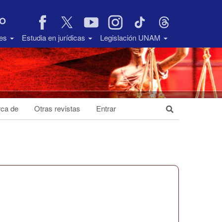
VO
des
Estudia en jurídicas
Legislación UNAM
ca de
Otras revistas
Entrar