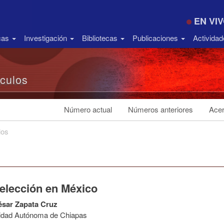
EN VI
icas
Investigación
Bibliotecas
Publicaciones
Activida
ículos
Número actual
Números anteriores
Acer
los
eelección en México
ésar Zapata Cruz
idad Autónoma de Chiapas