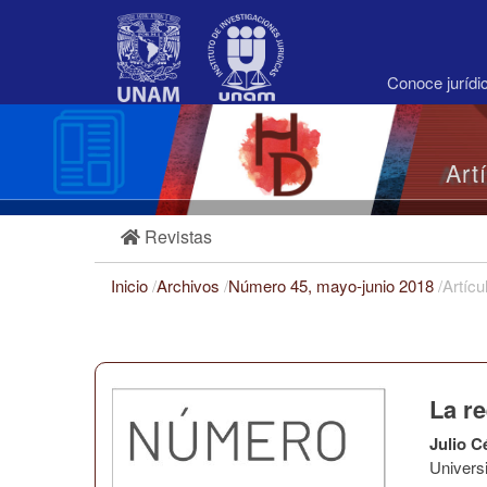
Navegación
principal
Contenido
principal
Conoce juríd
Barra
lateral
Art
Revistas
Inicio
/
Archivos
/
Número 45, mayo-junio 2018
/
Artícu
La r
Julio C
Univers