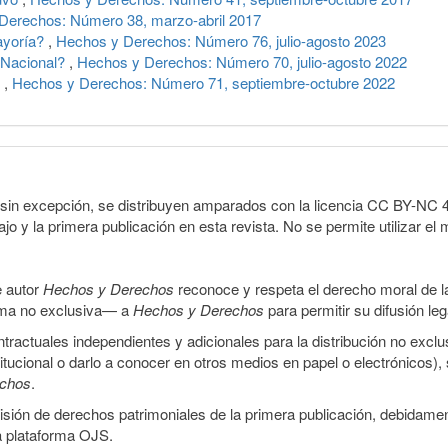
Derechos: Número 38, marzo-abril 2017
ayoría?
,
Hechos y Derechos: Número 76, julio-agosto 2023
a Nacional?
,
Hechos y Derechos: Número 70, julio-agosto 2022
e
,
Hechos y Derechos: Número 71, septiembre-octubre 2022
sin excepción, se distribuyen amparados con la licencia CC BY-NC 4.0 
o y la primera publicación en esta revista. No se permite utilizar el 
e autor
Hechos y Derechos
reconoce y respeta el derecho moral de las
orma no exclusiva— a
Hechos y Derechos
para permitir su difusión le
ractuales independientes y adicionales para la distribución no exclus
stitucional o darlo a conocer en otros medios en papel o electrónicos)
echos
.
smisión de derechos patrimoniales de la primera publicación, debidamen
a plataforma OJS.