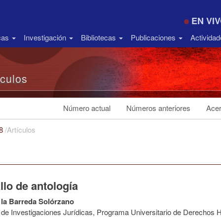
EN VI
icas
Investigación
Bibliotecas
Publicaciones
Activida
ículos
Número actual
Números anteriores
Acer
18
/
Artículos
llo de antología
 la Barreda Solórzano
to de Investigaciones Jurídicas, Programa Universitario de Derech