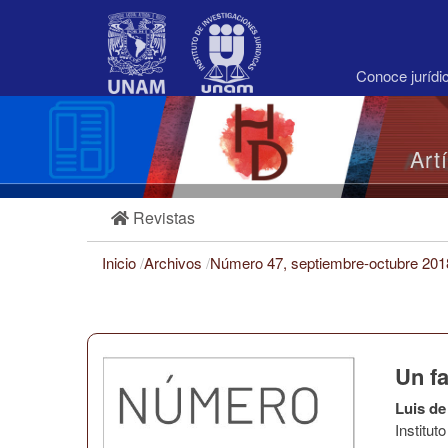
Navegación
principal
Contenido
principal
Conoce juríd
Barra
lateral
Art
Revistas
Inicio
/
Archivos
/
Número 47, septiembre-octubre 20
Un fa
Luis de
Institu