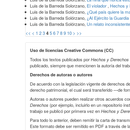
Luis de la Barreda Solorzano,
El violador
,
Hechos y 
Luis de la Barreda Solórzano,
¿Qué país quiere la m
Luis de la Barreda Solórzano,
¿Al Ejército la Guardi
Luis de la Barreda Solórzano,
Un relato inconsistent
<<
<
1
2
3
4
5
6
7
8
9
10
>
>>
Uso de licencias Creative Commons (CC)
Todos los textos publicados por
Hechos y Derechos
publicado, siempre que mencionen la autoría del trabaj
Derechos de autoras o autores
De acuerdo con la legislación vigente de derechos d
derecho patrimonial, el cual será transferido —de f
Autoras o autores pueden realizar otros acuerdos cont
Derechos
(por ejemplo, incluirlo en un repositorio in
trabajo se publicó por primera vez en
Hechos y Der
Para todo lo anterior, deben remitir la carta de tran
Este formato debe ser remitido en PDF a través de l