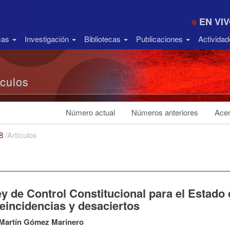
EN VI
icas
Investigación
Bibliotecas
Publicaciones
Activida
ículos
Número actual
Números anteriores
Acer
18
/
Artículos
ey de Control Constitucional para el Estado
eincidencias y desaciertos
 Martín Gómez Marinero