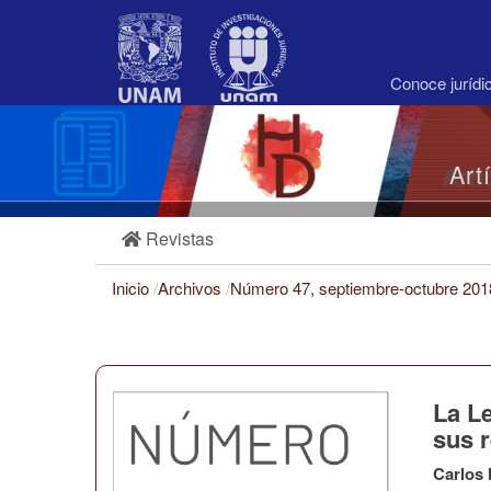
Navegación
principal
Contenido
principal
Conoce juríd
Barra
lateral
Art
Revistas
Inicio
/
Archivos
/
Número 47, septiembre-octubre 20
La L
sus r
Carlos