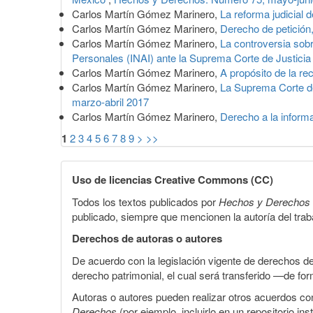
Carlos Martín Gómez Marinero,
La reforma judicial 
Carlos Martín Gómez Marinero,
Derecho de petición,
Carlos Martín Gómez Marinero,
La controversia sobr
Personales (INAI) ante la Suprema Corte de Justici
Carlos Martín Gómez Marinero,
A propósito de la r
Carlos Martín Gómez Marinero,
La Suprema Corte de 
marzo-abril 2017
Carlos Martín Gómez Marinero,
Derecho a la informa
1
2
3
4
5
6
7
8
9
>
>>
Uso de licencias Creative Commons (CC)
Todos los textos publicados por
Hechos y Derechos
publicado, siempre que mencionen la autoría del trabaj
Derechos de autoras o autores
De acuerdo con la legislación vigente de derechos d
derecho patrimonial, el cual será transferido —de f
Autoras o autores pueden realizar otros acuerdos cont
Derechos
(por ejemplo, incluirlo en un repositorio in