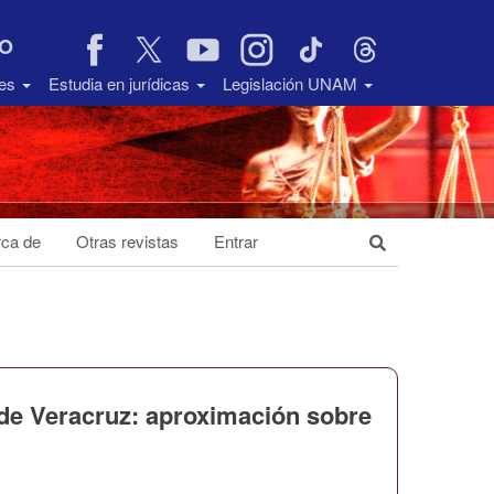
VO
des
Estudia en jurídicas
Legislación UNAM
ca de
Otras revistas
Entrar
 de Veracruz: aproximación sobre