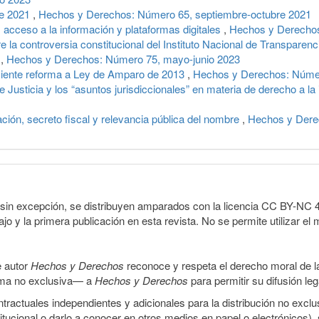
de 2021
,
Hechos y Derechos: Número 65, septiembre-octubre 2021
 acceso a la información y plataformas digitales
,
Hechos y Derechos
e la controversia constitucional del Instituto Nacional de Transparen
a
,
Hechos y Derechos: Número 75, mayo-junio 2023
eciente reforma a Ley de Amparo de 2013
,
Hechos y Derechos: Númer
Justicia y los “asuntos jurisdiccionales” en materia de derecho a la
ción, secreto fiscal y relevancia pública del nombre
,
Hechos y Dere
sin excepción, se distribuyen amparados con la licencia CC BY-NC 4.0 
o y la primera publicación en esta revista. No se permite utilizar el 
e autor
Hechos y Derechos
reconoce y respeta el derecho moral de las
orma no exclusiva— a
Hechos y Derechos
para permitir su difusión le
ractuales independientes y adicionales para la distribución no exclus
stitucional o darlo a conocer en otros medios en papel o electrónicos)