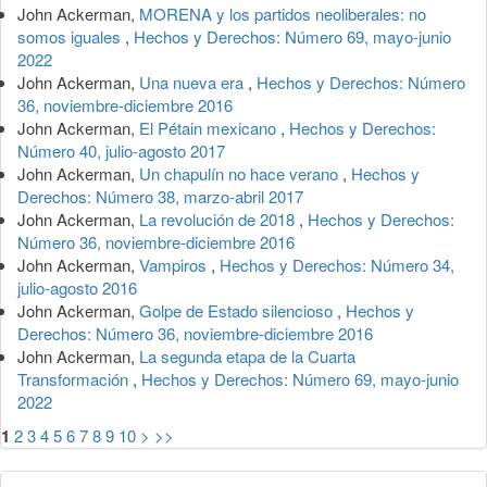
John Ackerman,
MORENA y los partidos neoliberales: no
somos iguales
,
Hechos y Derechos: Número 69, mayo-junio
2022
John Ackerman,
Una nueva era
,
Hechos y Derechos: Número
36, noviembre-diciembre 2016
John Ackerman,
El Pétain mexicano
,
Hechos y Derechos:
Número 40, julio-agosto 2017
John Ackerman,
Un chapulín no hace verano
,
Hechos y
Derechos: Número 38, marzo-abril 2017
John Ackerman,
La revolución de 2018
,
Hechos y Derechos:
Número 36, noviembre-diciembre 2016
John Ackerman,
Vampiros
,
Hechos y Derechos: Número 34,
julio-agosto 2016
John Ackerman,
Golpe de Estado silencioso
,
Hechos y
Derechos: Número 36, noviembre-diciembre 2016
John Ackerman,
La segunda etapa de la Cuarta
Transformación
,
Hechos y Derechos: Número 69, mayo-junio
2022
1
2
3
4
5
6
7
8
9
10
>
>>