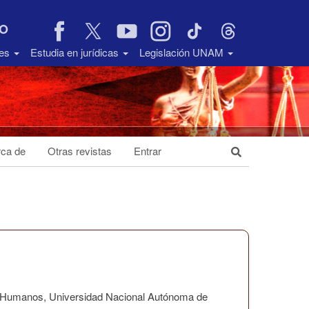
VO
des
Estudia en jurídicas
Legislación UNAM
ca de
Otras revistas
Entrar
os Humanos, Universidad Nacional Autónoma de