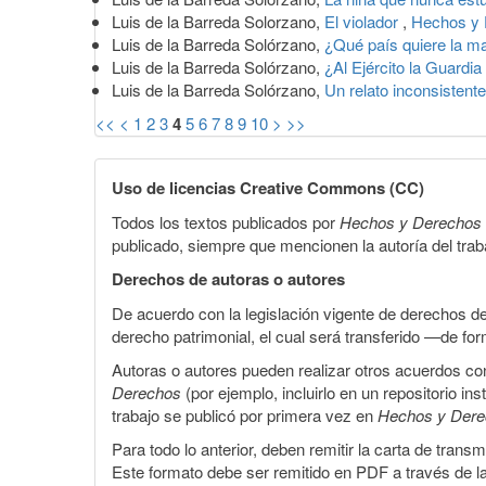
Luis de la Barreda Solorzano,
El violador
,
Hechos y 
Luis de la Barreda Solórzano,
¿Qué país quiere la m
Luis de la Barreda Solórzano,
¿Al Ejército la Guardi
Luis de la Barreda Solórzano,
Un relato inconsistent
<<
<
1
2
3
4
5
6
7
8
9
10
>
>>
Uso de licencias Creative Commons (CC)
Todos los textos publicados por
Hechos y Derechos
publicado, siempre que mencionen la autoría del trabaj
Derechos de autoras o autores
De acuerdo con la legislación vigente de derechos d
derecho patrimonial, el cual será transferido —de f
Autoras o autores pueden realizar otros acuerdos cont
Derechos
(por ejemplo, incluirlo en un repositorio in
trabajo se publicó por primera vez en
Hechos y Der
Para todo lo anterior, deben remitir la carta de tran
Este formato debe ser remitido en PDF a través de l