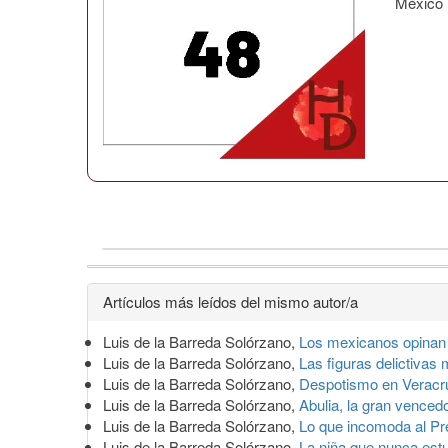
México
Detalles
Artículos más leídos del mismo autor/a
del
Luis de la Barreda Solórzano,
Los mexicanos opinan
artículo
Luis de la Barreda Solórzano,
Las figuras delictiva
Luis de la Barreda Solórzano,
Despotismo en Verac
Luis de la Barreda Solórzano,
Abulia, la gran venced
Luis de la Barreda Solórzano,
Lo que incomoda al Pr
Luis de la Barreda Solórzano,
La niña que nunca es