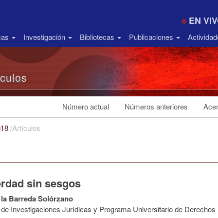
EN VI
icas
Investigación
Bibliotecas
Publicaciones
Activida
ículos
Número actual
Números anteriores
Acer
018
/
Artículos
erdad sin sesgos
 la Barreda Solórzano
to de Investigaciones Jurídicas y Programa Universitario de Derech