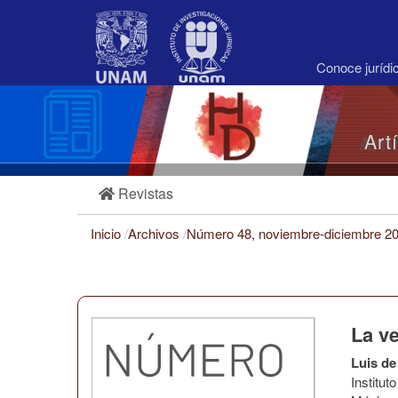
Navegación
principal
Contenido
principal
Conoce juríd
Barra
lateral
Art
Revistas
Inicio
/
Archivos
/
Número 48, noviembre-diciembre 2
La v
Luis de
Institu