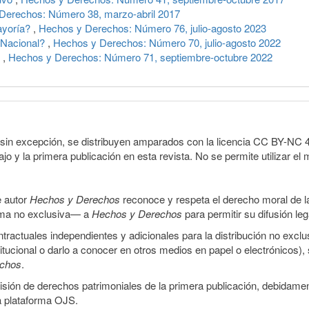
Derechos: Número 38, marzo-abril 2017
ayoría?
,
Hechos y Derechos: Número 76, julio-agosto 2023
a Nacional?
,
Hechos y Derechos: Número 70, julio-agosto 2022
e
,
Hechos y Derechos: Número 71, septiembre-octubre 2022
sin excepción, se distribuyen amparados con la licencia CC BY-NC 4.0 
o y la primera publicación en esta revista. No se permite utilizar el 
e autor
Hechos y Derechos
reconoce y respeta el derecho moral de las
orma no exclusiva— a
Hechos y Derechos
para permitir su difusión le
ractuales independientes y adicionales para la distribución no exclus
stitucional o darlo a conocer en otros medios en papel o electrónicos)
echos
.
smisión de derechos patrimoniales de la primera publicación, debidamen
a plataforma OJS.