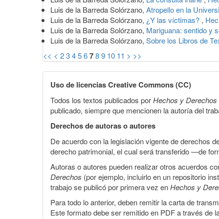
Luis de la Barreda Solórzano,
Atropello en la Unive
Luis de la Barreda Solórzano,
¿Y las víctimas?
,
Hec
Luis de la Barreda Solórzano,
Mariguana: sentido y s
Luis de la Barreda Solórzano,
Sobre los Libros de T
<<
<
2
3
4
5
6
7
8
9
10
11
>
>>
Uso de licencias Creative Commons (CC)
Todos los textos publicados por
Hechos y Derechos
publicado, siempre que mencionen la autoría del trabaj
Derechos de autoras o autores
De acuerdo con la legislación vigente de derechos d
derecho patrimonial, el cual será transferido —de f
Autoras o autores pueden realizar otros acuerdos cont
Derechos
(por ejemplo, incluirlo en un repositorio in
trabajo se publicó por primera vez en
Hechos y Der
Para todo lo anterior, deben remitir la carta de tran
Este formato debe ser remitido en PDF a través de l