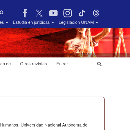
VO
des
Estudia en jurídicas
Legislación UNAM
ca de
Otras revistas
Entrar
os Humanos, Universidad Nacional Autónoma de