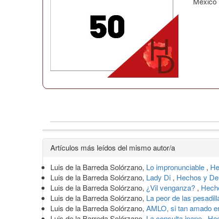
México
Detalles
Artículos más leídos del mismo autor/a
del
Luis de la Barreda Solórzano,
Lo impronunciable
,
He
artículo
Luis de la Barreda Solórzano,
Lady Di
,
Hechos y Der
Luis de la Barreda Solórzano,
¿Vil venganza?
,
Hecho
Luis de la Barreda Solórzano,
La peor de las pesadil
Luis de la Barreda Solórzano,
AMLO, si tan amado e
Luis de la Barreda Solórzano,
La consulta inane
,
Hec