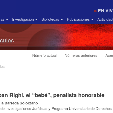
EN VI
icas
Investigación
Bibliotecas
Publicaciones
Activida
ículos
Número actual
Números anteriores
Acer
los
an Righi, el “bebé”, penalista honorable
 la Barreda Solórzano
to de Investigaciones Jurídicas y Programa Universitario de Derech