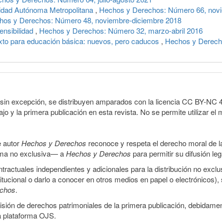
rsidad Autónoma Metropolitana
,
Hechos y Derechos: Número 66, nov
hos y Derechos: Número 48, noviembre-diciembre 2018
ensibilidad
,
Hechos y Derechos: Número 32, marzo-abril 2016
exto para educación básica: nuevos, pero caducos
,
Hechos y Derecho
sin excepción, se distribuyen amparados con la licencia CC BY-NC 4.0 
o y la primera publicación en esta revista. No se permite utilizar el 
e autor
Hechos y Derechos
reconoce y respeta el derecho moral de las
orma no exclusiva— a
Hechos y Derechos
para permitir su difusión le
ractuales independientes y adicionales para la distribución no exclus
stitucional o darlo a conocer en otros medios en papel o electrónicos)
echos
.
smisión de derechos patrimoniales de la primera publicación, debidamen
a plataforma OJS.