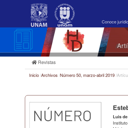
Navegación
principal
Contenido
principal
Conoce juríd
Barra
lateral
Art
Revistas
Inicio
/
Archivos
/
Número 50, marzo-abril 2019
/
Artícu
Esteb
Luis de
Institu