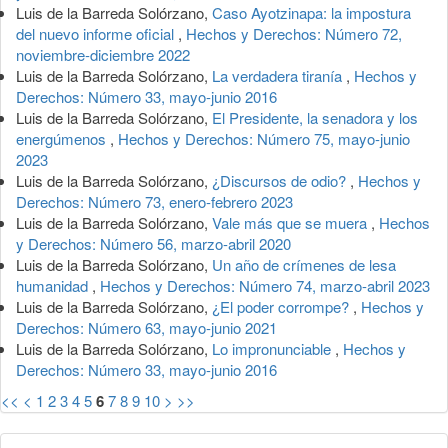
Luis de la Barreda Solórzano,
Caso Ayotzinapa: la impostura
del nuevo informe oficial
,
Hechos y Derechos: Número 72,
noviembre-diciembre 2022
Luis de la Barreda Solórzano,
La verdadera tiranía
,
Hechos y
Derechos: Número 33, mayo-junio 2016
Luis de la Barreda Solórzano,
El Presidente, la senadora y los
energúmenos
,
Hechos y Derechos: Número 75, mayo-junio
2023
Luis de la Barreda Solórzano,
¿Discursos de odio?
,
Hechos y
Derechos: Número 73, enero-febrero 2023
Luis de la Barreda Solórzano,
Vale más que se muera
,
Hechos
y Derechos: Número 56, marzo-abril 2020
Luis de la Barreda Solórzano,
Un año de crímenes de lesa
humanidad
,
Hechos y Derechos: Número 74, marzo-abril 2023
Luis de la Barreda Solórzano,
¿El poder corrompe?
,
Hechos y
Derechos: Número 63, mayo-junio 2021
Luis de la Barreda Solórzano,
Lo impronunciable
,
Hechos y
Derechos: Número 33, mayo-junio 2016
<<
<
1
2
3
4
5
6
7
8
9
10
>
>>