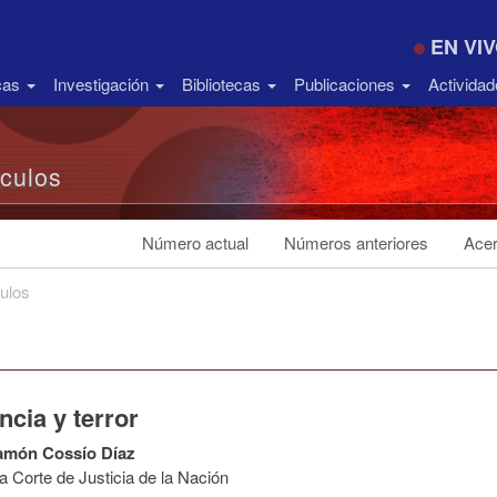
EN VI
icas
Investigación
Bibliotecas
Publicaciones
Activida
ículos
Número actual
Números anteriores
Acer
culos
ncia y terror
amón Cossío Díaz
 Corte de Justicia de la Nación