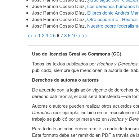
José Ramón Cossío Díaz,
Los derechos humanos 
José Ramón Cossío Díaz,
El presidente Andrés Man
José Ramón Cossío Díaz,
Otro populismo
,
Hechos 
José Ramón Cossío Díaz,
Nuestro pobre federalis
<<
<
1
2
3
4
5
6
7
8
9
10
>
>>
Uso de licencias Creative Commons (CC)
Todos los textos publicados por
Hechos y Derechos
publicado, siempre que mencionen la autoría del trabaj
Derechos de autoras o autores
De acuerdo con la legislación vigente de derechos d
derecho patrimonial, el cual será transferido —de f
Autoras o autores pueden realizar otros acuerdos cont
Derechos
(por ejemplo, incluirlo en un repositorio in
trabajo se publicó por primera vez en
Hechos y Der
Para todo lo anterior, deben remitir la carta de tran
Este formato debe ser remitido en PDF a través de l