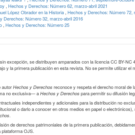
hoy
,
Hechos y Derechos: Número 62, marzo-abril 2021
uel López Obrador en la Historia
,
Hechos y Derechos: Número 72, 
y Derechos: Número 32, marzo-abril 2016
mo
,
Hechos y Derechos: Número 25
sin excepción, se distribuyen amparados con la licencia CC BY-NC 4.0 
o y la primera publicación en esta revista. No se permite utilizar el 
e autor
Hechos y Derechos
reconoce y respeta el derecho moral de las
orma no exclusiva— a
Hechos y Derechos
para permitir su difusión le
ractuales independientes y adicionales para la distribución no exclus
stitucional o darlo a conocer en otros medios en papel o electrónicos)
echos
.
smisión de derechos patrimoniales de la primera publicación, debidamen
a plataforma OJS.