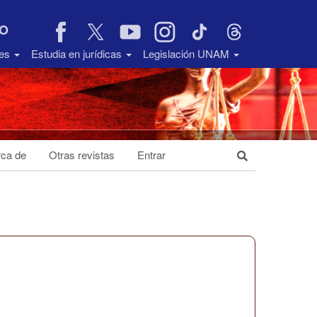
VO
des
Estudia en jurídicas
Legislación UNAM
ca de
Otras revistas
Entrar