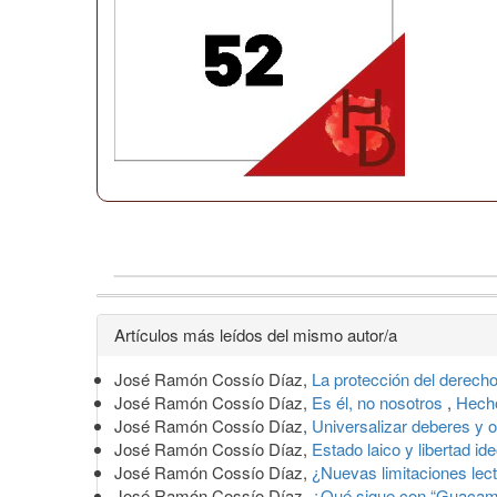
Detalles
Artículos más leídos del mismo autor/a
del
José Ramón Cossío Díaz,
La protección del derecho
artículo
José Ramón Cossío Díaz,
Es él, no nosotros
,
Hecho
José Ramón Cossío Díaz,
Universalizar deberes y 
José Ramón Cossío Díaz,
Estado laico y libertad id
José Ramón Cossío Díaz,
¿Nuevas limitaciones lec
José Ramón Cossío Díaz,
¿Qué sigue con “Guacam