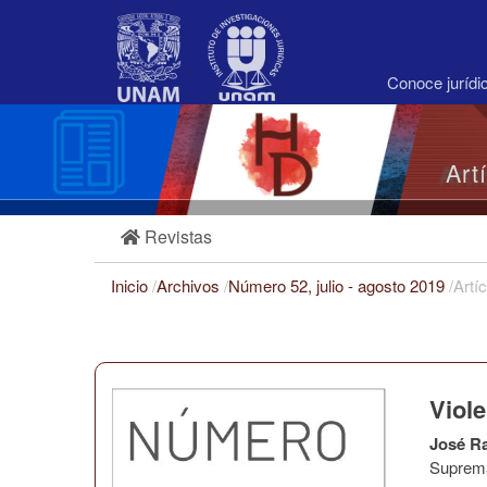
Navegación
principal
Contenido
principal
Conoce juríd
Barra
lateral
Art
Revistas
Inicio
/
Archivos
/
Número 52, julio - agosto 2019
/
Artí
Viole
José R
Suprema