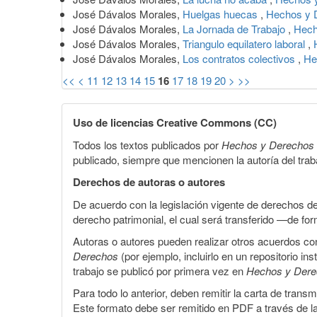
José Dávalos Morales,
Huelgas huecas
,
Hechos y 
José Dávalos Morales,
La Jornada de Trabajo
,
Hech
José Dávalos Morales,
Triangulo equilatero laboral
,
José Dávalos Morales,
Los contratos colectivos
,
He
<<
<
11
12
13
14
15
16
17
18
19
20
>
>>
Uso de licencias Creative Commons (CC)
Todos los textos publicados por
Hechos y Derechos
publicado, siempre que mencionen la autoría del trabaj
Derechos de autoras o autores
De acuerdo con la legislación vigente de derechos d
derecho patrimonial, el cual será transferido —de f
Autoras o autores pueden realizar otros acuerdos cont
Derechos
(por ejemplo, incluirlo en un repositorio in
trabajo se publicó por primera vez en
Hechos y Der
Para todo lo anterior, deben remitir la carta de tran
Este formato debe ser remitido en PDF a través de l