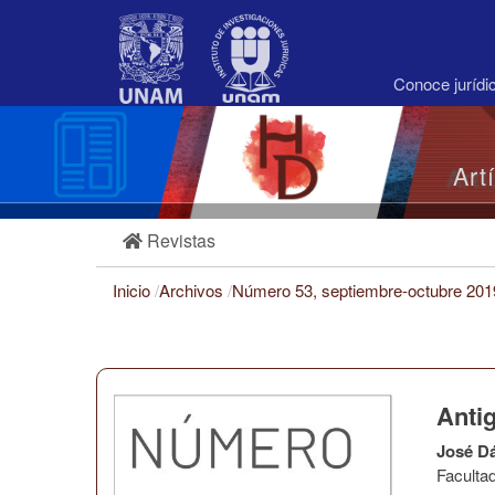
Navegación
principal
Contenido
principal
Conoce juríd
Barra
lateral
Art
Revistas
Inicio
/
Archivos
/
Número 53, septiembre-octubre 20
Antig
José D
Faculta