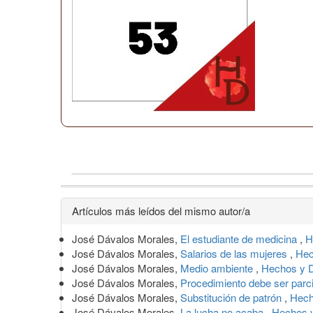
Detalles
Artículos más leídos del mismo autor/a
del
José Dávalos Morales,
El estudiante de medicina
,
H
artículo
José Dávalos Morales,
Salarios de las mujeres
,
Hec
José Dávalos Morales,
Medio ambiente
,
Hechos y D
José Dávalos Morales,
Procedimiento debe ser parc
José Dávalos Morales,
Substitución de patrón
,
Hech
José Dávalos Morales,
La lucha no acaba
,
Hechos y