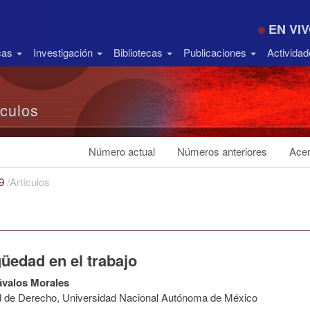
EN VI
icas
Investigación
Bibliotecas
Publicaciones
Activida
ículos
Número actual
Números anteriores
Acer
19
/
Artículos
üedad en el trabajo
ávalos Morales
d de Derecho, Universidad Nacional Autónoma de México