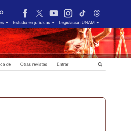
VO
des
Estudia en jurídicas
Legislación UNAM
ca de
Otras revistas
Entrar