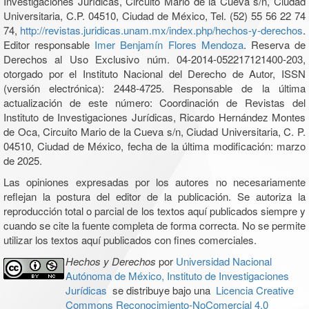
Investigaciones Jurídicas, Circuito Mario de la Cueva s/n, Ciudad
Universitaria, C.P. 04510, Ciudad de México, Tel. (52) 55 56 22 74
74,
http://revistas.juridicas.unam.mx/index.php/hechos-y-derechos
.
Editor responsable
Imer Benjamín Flores Mendoza
. Reserva de
Derechos al Uso Exclusivo núm. 04-2014-052217121400-203,
otorgado por el Instituto Nacional del Derecho de Autor, ISSN
(versión electrónica): 2448-4725. Responsable de la última
actualización de este número: Coordinación de Revistas del
Instituto de Investigaciones Jurídicas, Ricardo Hernández Montes
de Oca, Circuito Mario de la Cueva s/n, Ciudad Universitaria, C. P.
04510, Ciudad de México, fecha de la última modificación: marzo
de 2025.
Las opiniones expresadas por los autores no necesariamente
reflejan la postura del editor de la publicación. Se autoriza la
reproducción total o parcial de los textos aquí publicados siempre y
cuando se cite la fuente completa de forma correcta. No se permite
utilizar los textos aquí publicados con fines comerciales.
Hechos y Derechos
por
Universidad Nacional
Autónoma de México, Instituto de Investigaciones
Jurídicas
se distribuye bajo una
Licencia Creative
Commons Reconocimiento-NoComercial 4.0