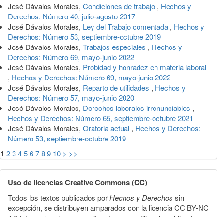
José Dávalos Morales,
Condiciones de trabajo
,
Hechos y
Derechos: Número 40, julio-agosto 2017
José Dávalos Morales,
Ley del Trabajo comentada
,
Hechos y
Derechos: Número 53, septiembre-octubre 2019
José Dávalos Morales,
Trabajos especiales
,
Hechos y
Derechos: Número 69, mayo-junio 2022
José Dávalos Morales,
Probidad y honradez en materia laboral
,
Hechos y Derechos: Número 69, mayo-junio 2022
José Dávalos Morales,
Reparto de utilidades
,
Hechos y
Derechos: Número 57, mayo-junio 2020
José Dávalos Morales,
Derechos laborales irrenunciables
,
Hechos y Derechos: Número 65, septiembre-octubre 2021
José Dávalos Morales,
Oratoria actual
,
Hechos y Derechos:
Número 53, septiembre-octubre 2019
1
2
3
4
5
6
7
8
9
10
>
>>
Uso de licencias Creative Commons (CC)
Todos los textos publicados por
Hechos y Derechos
sin
excepción, se distribuyen amparados con la licencia CC BY-NC