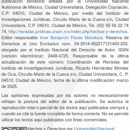
publicación bimestral editada por la Universidad Nacional
Autónoma de México, Ciudad Universitaria, Delegación Coyoacán,
C.P. 04510, Ciudad de México, por medio del Instituto de
Investigaciones Jurídicas, Circuito Mario de la Cueva s/n, Ciudad
Universitaria, C.P. 04510, Ciudad de México, Tel. (52) 55 56 22 74
74,
http://revistas.juridicas.unam.mx/index.php/hechos-y-derechos
.
Editor responsable
Imer Benjamín Flores Mendoza
. Reserva de
Derechos al Uso Exclusivo núm. 04-2014-052217121400-203,
otorgado por el Instituto Nacional del Derecho de Autor, ISSN
(versión electrónica): 2448-4725. Responsable de la última
actualización de este número: Coordinación de Revistas del
Instituto de Investigaciones Jurídicas, Ricardo Hernández Montes
de Oca, Circuito Mario de la Cueva s/n, Ciudad Universitaria, C. P.
04510, Ciudad de México, fecha de la última modificación: marzo
de 2025.
Las opiniones expresadas por los autores no necesariamente
reflejan la postura del editor de la publicación. Se autoriza la
reproducción total o parcial de los textos aquí publicados siempre y
cuando se cite la fuente completa de forma correcta. No se permite
utilizar los textos aquí publicados con fines comerciales.
Hechos y Derechos
por
Universidad Nacional