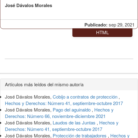
José Dávalos Morales
Publicado:
sep 29, 2021
HTML
Detalles
Artículos más leídos del mismo autor/a
del
José Dávalos Morales,
Cobijo a contratos de protección
,
artículo
Hechos y Derechos: Número 41, septiembre-octubre 2017
José Dávalos Morales,
Pago del aguinaldo
,
Hechos y
Derechos: Número 66, noviembre-diciembre 2021
José Dávalos Morales,
Laudos de las Juntas
,
Hechos y
Derechos: Número 41, septiembre-octubre 2017
José Dávalos Morales,
Protección de trabajadores
,
Hechos y