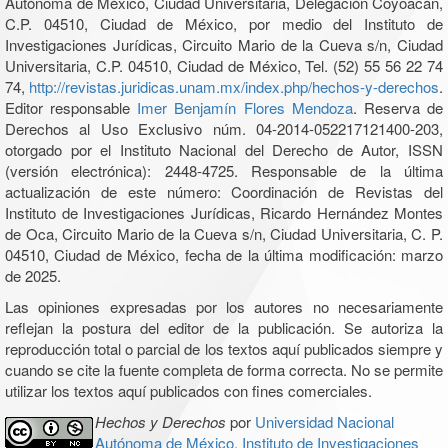
Autónoma de México, Ciudad Universitaria, Delegación Coyoacán,
C.P. 04510, Ciudad de México, por medio del Instituto de
Investigaciones Jurídicas, Circuito Mario de la Cueva s/n, Ciudad
Universitaria, C.P. 04510, Ciudad de México, Tel. (52) 55 56 22 74
74,
http://revistas.juridicas.unam.mx/index.php/hechos-y-derechos
.
Editor responsable
Imer Benjamín Flores Mendoza
. Reserva de
Derechos al Uso Exclusivo núm. 04-2014-052217121400-203,
otorgado por el Instituto Nacional del Derecho de Autor, ISSN
(versión electrónica): 2448-4725. Responsable de la última
actualización de este número: Coordinación de Revistas del
Instituto de Investigaciones Jurídicas, Ricardo Hernández Montes
de Oca, Circuito Mario de la Cueva s/n, Ciudad Universitaria, C. P.
04510, Ciudad de México, fecha de la última modificación: marzo
de 2025.
Las opiniones expresadas por los autores no necesariamente
reflejan la postura del editor de la publicación. Se autoriza la
reproducción total o parcial de los textos aquí publicados siempre y
cuando se cite la fuente completa de forma correcta. No se permite
utilizar los textos aquí publicados con fines comerciales.
Hechos y Derechos
por
Universidad Nacional
Autónoma de México, Instituto de Investigaciones