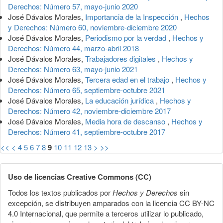
Derechos: Número 57, mayo-junio 2020
José Dávalos Morales,
Importancia de la Inspección
,
Hechos
y Derechos: Número 60, noviembre-diciembre 2020
José Dávalos Morales,
Periodismo por la verdad
,
Hechos y
Derechos: Número 44, marzo-abril 2018
José Dávalos Morales,
Trabajadores digitales
,
Hechos y
Derechos: Número 63, mayo-junio 2021
José Dávalos Morales,
Tercera edad en el trabajo
,
Hechos y
Derechos: Número 65, septiembre-octubre 2021
José Dávalos Morales,
La educación jurídica
,
Hechos y
Derechos: Número 42, noviembre-diciembre 2017
José Dávalos Morales,
Media hora de descanso
,
Hechos y
Derechos: Número 41, septiembre-octubre 2017
<<
<
4
5
6
7
8
9
10
11
12
13
>
>>
Uso de licencias Creative Commons (CC)
Todos los textos publicados por
Hechos y Derechos
sin
excepción, se distribuyen amparados con la licencia CC BY-NC
4.0 Internacional, que permite a terceros utilizar lo publicado,