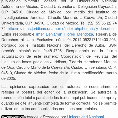
publicación bimestral editada por la Universidad Nacional
Autónoma de México, Ciudad Universitaria, Delegación Coyoacán,
C.P. 04510, Ciudad de México, por medio del Instituto de
Investigaciones Jurídicas, Circuito Mario de la Cueva s/n, Ciudad
Universitaria, C.P. 04510, Ciudad de México, Tel. (52) 55 56 22 74
74,
http://revistas.juridicas.unam.mx/index.php/hechos-y-derechos
.
Editor responsable
Imer Benjamín Flores Mendoza
. Reserva de
Derechos al Uso Exclusivo núm. 04-2014-052217121400-203,
otorgado por el Instituto Nacional del Derecho de Autor, ISSN
(versión electrónica): 2448-4725. Responsable de la última
actualización de este número: Coordinación de Revistas del
Instituto de Investigaciones Jurídicas, Ricardo Hernández Montes
de Oca, Circuito Mario de la Cueva s/n, Ciudad Universitaria, C. P.
04510, Ciudad de México, fecha de la última modificación: marzo
de 2025.
Las opiniones expresadas por los autores no necesariamente
reflejan la postura del editor de la publicación. Se autoriza la
reproducción total o parcial de los textos aquí publicados siempre y
cuando se cite la fuente completa de forma correcta. No se permite
utilizar los textos aquí publicados con fines comerciales.
Hechos y Derechos
por
Universidad Nacional