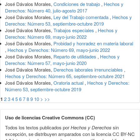
José Dávalos Morales,
Condiciones de trabajo
,
Hechos y
Derechos: Número 40, julio-agosto 2017
José Dávalos Morales,
Ley del Trabajo comentada
,
Hechos y
Derechos: Número 53, septiembre-octubre 2019
José Dávalos Morales,
Trabajos especiales
,
Hechos y
Derechos: Número 69, mayo-junio 2022
José Dávalos Morales,
Probidad y honradez en materia laboral
,
Hechos y Derechos: Número 69, mayo-junio 2022
José Dávalos Morales,
Reparto de utilidades
,
Hechos y
Derechos: Número 57, mayo-junio 2020
José Dávalos Morales,
Derechos laborales irrenunciables
,
Hechos y Derechos: Número 65, septiembre-octubre 2021
José Dávalos Morales,
Oratoria actual
,
Hechos y Derechos:
Número 53, septiembre-octubre 2019
1
2
3
4
5
6
7
8
9
10
>
>>
Uso de licencias Creative Commons (CC)
Todos los textos publicados por
Hechos y Derechos
sin
excepción, se distribuyen amparados con la licencia CC BY-NC