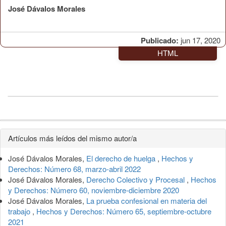
José Dávalos Morales
Publicado:
jun 17, 2020
HTML
Detalles
Artículos más leídos del mismo autor/a
del
José Dávalos Morales,
El derecho de huelga
,
Hechos y
artículo
Derechos: Número 68, marzo-abril 2022
José Dávalos Morales,
Derecho Colectivo y Procesal
,
Hechos
y Derechos: Número 60, noviembre-diciembre 2020
José Dávalos Morales,
La prueba confesional en materia del
trabajo
,
Hechos y Derechos: Número 65, septiembre-octubre
2021