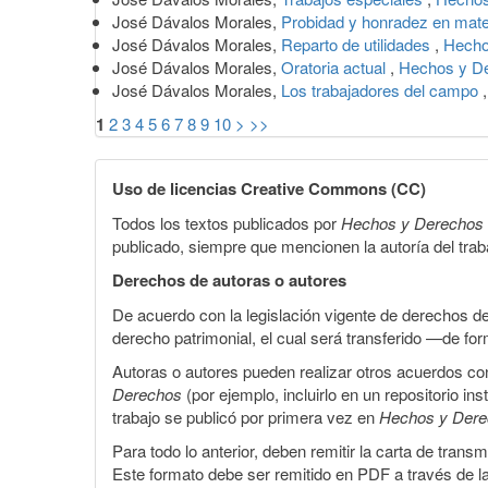
José Dávalos Morales,
Probidad y honradez en mate
José Dávalos Morales,
Reparto de utilidades
,
Hecho
José Dávalos Morales,
Oratoria actual
,
Hechos y De
José Dávalos Morales,
Los trabajadores del campo
1
2
3
4
5
6
7
8
9
10
>
>>
Uso de licencias Creative Commons (CC)
Todos los textos publicados por
Hechos y Derechos
publicado, siempre que mencionen la autoría del trabaj
Derechos de autoras o autores
De acuerdo con la legislación vigente de derechos d
derecho patrimonial, el cual será transferido —de f
Autoras o autores pueden realizar otros acuerdos cont
Derechos
(por ejemplo, incluirlo en un repositorio in
trabajo se publicó por primera vez en
Hechos y Der
Para todo lo anterior, deben remitir la carta de tran
Este formato debe ser remitido en PDF a través de l