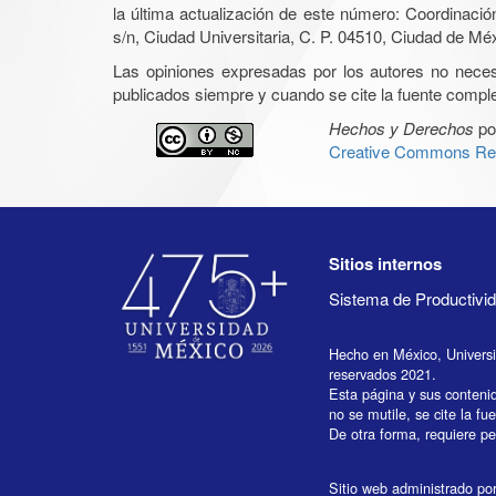
la última actualización de este número: Coordinaci
s/n, Ciudad Universitaria, C. P. 04510, Ciudad de Mé
Las opiniones expresadas por los autores no necesar
publicados siempre y cuando se cite la fuente complet
Hechos y Derechos
po
Creative Commons Rec
Sitios internos
Sistema de Productiv
Hecho en México, Univers
reservados 2021.
Esta página y sus conteni
no se mutile, se cite la fu
De otra forma, requiere per
Sitio web administrado por 