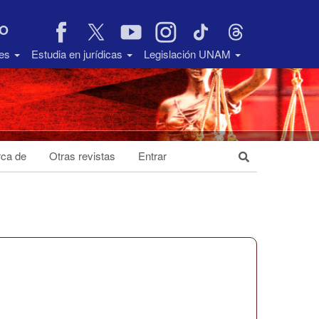
VO
des
Estudia en jurídicas
Legislación UNAM
ca de
Otras revistas
Entrar