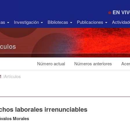
EN VI
icas
Investigación
Bibliotecas
Publicaciones
Activida
ículos
Número actual
Números anteriores
Acer
21
/
Artículos
chos laborales irrenunciables
ávalos Morales