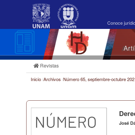
Navegación
principal
Contenido
principal
Conoce juríd
Barra
lateral
Art
Revistas
Inicio
/
Archivos
/
Número 65, septiembre-octubre 20
Dere
José D