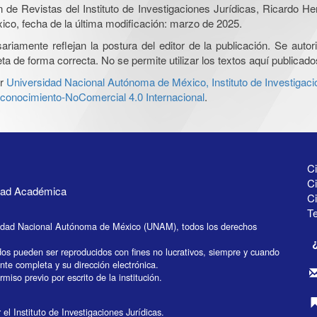
ón de Revistas del Instituto de Investigaciones Jurídicas, Ricardo 
xico, fecha de la última modificación: marzo de 2025.
iamente reflejan la postura del editor de la publicación. Se autoriz
a de forma correcta. No se permite utilizar los textos aquí publicad
r
Universidad Nacional Autónoma de México, Instituto de Investigaci
onocimiento-NoComercial 4.0 Internacional
.
Ci
Ci
idad Académica
C
Te
idad Nacional Autónoma de México (UNAM), todos los derechos
dos pueden ser reproducidos con fines no lucrativos, siempre y cuando
ente completa y su dirección electrónica.
miso previo por escrito de la institución.
el Instituto de Investigaciones Jurídicas.