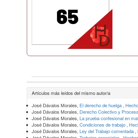
Detalles
Artículos más leídos del mismo autor/a
del
José Dávalos Morales,
El derecho de huelga
,
Hecho
artículo
José Dávalos Morales,
Derecho Colectivo y Proces
José Dávalos Morales,
La prueba confesional en mat
José Dávalos Morales,
Condiciones de trabajo
,
Hech
José Dávalos Morales,
Ley del Trabajo comentada
,
José Dávalos Morales,
Trabajos especiales
,
Hechos