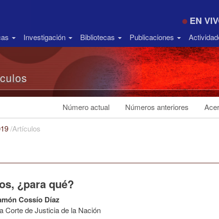
EN VI
icas
Investigación
Bibliotecas
Publicaciones
Activida
ículos
Número actual
Números anteriores
Acer
019
/
Artículos
ios, ¿para qué?
amón Cossío Díaz
 Corte de Justicia de la Nación