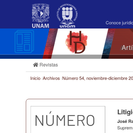
Navegación
principal
Contenido
principal
Conoce juríd
Barra
lateral
Art
Revistas
Inicio
/
Archivos
/
Número 54, noviembre-diciembre 2
Litig
José R
Suprema