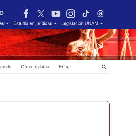
VO
des
Estudia en jurídicas
Legislación UNAM
ca de
Otras revistas
Entrar