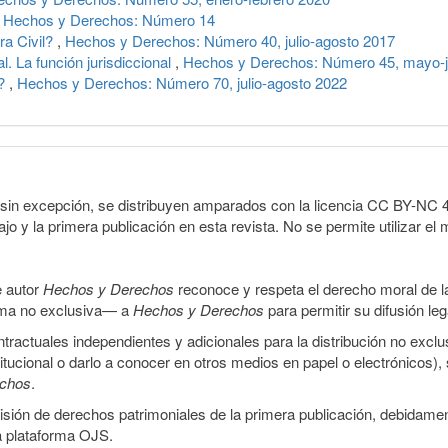
,
Hechos y Derechos: Número 14
ra Civil?
,
Hechos y Derechos: Número 40, julio-agosto 2017
l. La función jurisdiccional
,
Hechos y Derechos: Número 45, mayo-j
é?
,
Hechos y Derechos: Número 70, julio-agosto 2022
sin excepción, se distribuyen amparados con la licencia CC BY-NC 4.0 
o y la primera publicación en esta revista. No se permite utilizar el 
e autor
Hechos y Derechos
reconoce y respeta el derecho moral de las
orma no exclusiva— a
Hechos y Derechos
para permitir su difusión le
ractuales independientes y adicionales para la distribución no exclus
stitucional o darlo a conocer en otros medios en papel o electrónicos)
echos
.
smisión de derechos patrimoniales de la primera publicación, debidamen
a plataforma OJS.