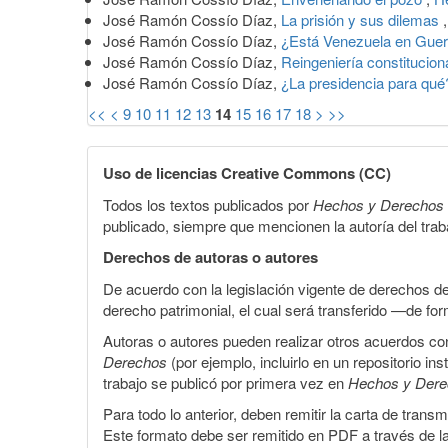
José Ramón Cossío Díaz,
La prisión y sus dilemas
José Ramón Cossío Díaz,
¿Está Venezuela en Guer
José Ramón Cossío Díaz,
Reingeniería constituciona
José Ramón Cossío Díaz,
¿La presidencia para qu
<<
<
9
10
11
12
13
14
15
16
17
18
>
>>
Uso de licencias Creative Commons (CC)
Todos los textos publicados por
Hechos y Derechos
publicado, siempre que mencionen la autoría del trabaj
Derechos de autoras o autores
De acuerdo con la legislación vigente de derechos d
derecho patrimonial, el cual será transferido —de f
Autoras o autores pueden realizar otros acuerdos cont
Derechos
(por ejemplo, incluirlo en un repositorio in
trabajo se publicó por primera vez en
Hechos y Der
Para todo lo anterior, deben remitir la carta de tran
Este formato debe ser remitido en PDF a través de l