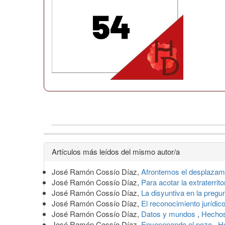
Detalles
Artículos más leídos del mismo autor/a
del
José Ramón Cossío Díaz,
Afrontemos el desplazam
artículo
José Ramón Cossío Díaz,
Para acotar la extraterrito
José Ramón Cossío Díaz,
La disyuntiva en la preg
José Ramón Cossío Díaz,
El reconocimiento jurídic
José Ramón Cossío Díaz,
Datos y mundos
,
Hechos
José Ramón Cossío Díaz,
Envenenando el pozo
,
H