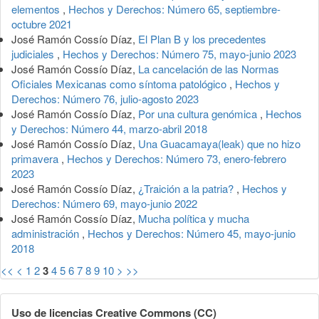
elementos
,
Hechos y Derechos: Número 65, septiembre-
octubre 2021
José Ramón Cossío Díaz,
El Plan B y los precedentes
judiciales
,
Hechos y Derechos: Número 75, mayo-junio 2023
José Ramón Cossío Díaz,
La cancelación de las Normas
Oficiales Mexicanas como síntoma patológico
,
Hechos y
Derechos: Número 76, julio-agosto 2023
José Ramón Cossío Díaz,
Por una cultura genómica
,
Hechos
y Derechos: Número 44, marzo-abril 2018
José Ramón Cossío Díaz,
Una Guacamaya(leak) que no hizo
primavera
,
Hechos y Derechos: Número 73, enero-febrero
2023
José Ramón Cossío Díaz,
¿Traición a la patria?
,
Hechos y
Derechos: Número 69, mayo-junio 2022
José Ramón Cossío Díaz,
Mucha política y mucha
administración
,
Hechos y Derechos: Número 45, mayo-junio
2018
<<
<
1
2
3
4
5
6
7
8
9
10
>
>>
Uso de licencias Creative Commons (CC)