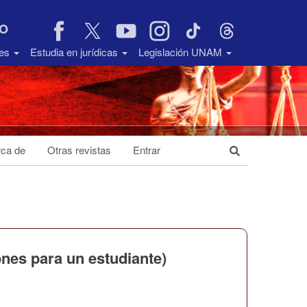
VO
des
Estudia en jurídicas
Legislación UNAM
ca de
Otras revistas
Entrar
iones para un estudiante)