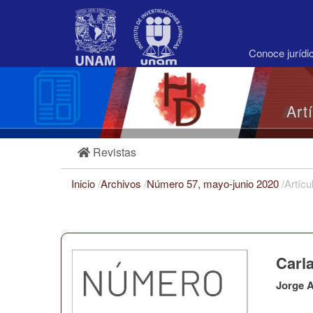
Navegación
principal
Contenido
principal
Conoce juríd
Barra
lateral
Art
Revistas
Inicio
/
Archivos
/
Número 57, mayo-junio 2020
/
Artícu
Carla
Jorge A