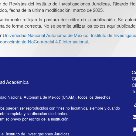
ón de Revistas del Instituto de Investigaciones Jurídicas, Ricardo 
xico, fecha de la última modificación: marzo de 2025.
iamente reflejan la postura del editor de la publicación. Se autoriz
a de forma correcta. No se permite utilizar los textos aquí publicad
r
Universidad Nacional Autónoma de México, Instituto de Investigaci
onocimiento-NoComercial 4.0 Internacional
.
Ci
Ci
idad Académica
C
Te
idad Nacional Autónoma de México (UNAM), todos los derechos
dos pueden ser reproducidos con fines no lucrativos, siempre y cuando
ente completa y su dirección electrónica.
miso previo por escrito de la institución.
el Instituto de Investigaciones Jurídicas.