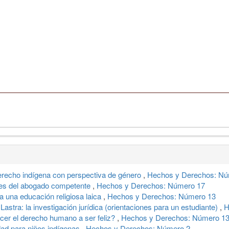
erecho indígena con perspectiva de género
,
Hechos y Derechos: Nú
jes del abogado competente
,
Hechos y Derechos: Número 17
 una educación religiosa laica
,
Hechos y Derechos: Número 13
astra: la investigación jurídica (orientaciones para un estudiante)
,
H
er el derecho humano a ser feliz?
,
Hechos y Derechos: Número 1
dad para niños indígenas
,
Hechos y Derechos: Número 2