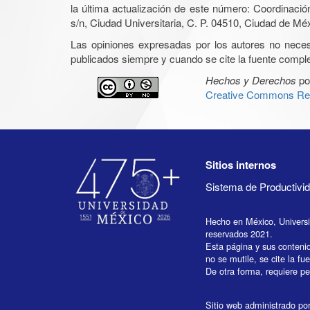
la última actualización de este número: Coordinaci
s/n, Ciudad Universitaria, C. P. 04510, Ciudad de Mé
Las opiniones expresadas por los autores no necesar
publicados siempre y cuando se cite la fuente complet
Hechos y Derechos
po
Creative Commons Rec
Sitios internos
Sistema de Productiv
Hecho en México, Univers
reservados 2021.
Esta página y sus conteni
no se mutile, se cite la fu
De otra forma, requiere per
Sitio web administrado por 