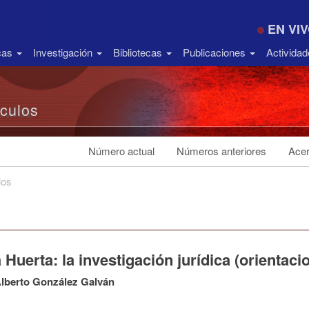
EN VI
icas
Investigación
Bibliotecas
Publicaciones
Activida
ículos
Número actual
Números anteriores
Acer
los
 Huerta: la investigación jurídica (orientac
lberto González Galván