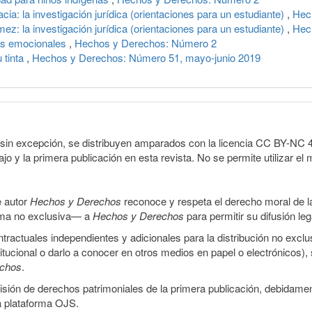
a: la investigación jurídica (orientaciones para un estudiante)
,
Hec
z: la investigación jurídica (orientaciones para un estudiante)
,
Hec
os emocionales
,
Hechos y Derechos: Número 2
 tinta
,
Hechos y Derechos: Número 51, mayo-junio 2019
sin excepción, se distribuyen amparados con la licencia CC BY-NC 4.0 
o y la primera publicación en esta revista. No se permite utilizar el 
e autor
Hechos y Derechos
reconoce y respeta el derecho moral de las
orma no exclusiva— a
Hechos y Derechos
para permitir su difusión le
ractuales independientes y adicionales para la distribución no exclus
stitucional o darlo a conocer en otros medios en papel o electrónicos)
echos
.
smisión de derechos patrimoniales de la primera publicación, debidamen
a plataforma OJS.