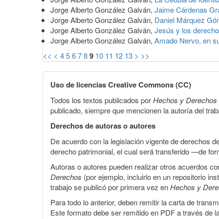
Jorge Alberto González Galván,
Jaime Cárdenas Graci
Jorge Alberto González Galván,
Daniel Márquez Góme
Jorge Alberto González Galván,
Jesús y los derech
Jorge Alberto González Galván,
Amado Nervo, en su
<<
<
4
5
6
7
8
9
10
11
12
13
>
>>
Uso de licencias Creative Commons (CC)
Todos los textos publicados por
Hechos y Derechos
publicado, siempre que mencionen la autoría del trabaj
Derechos de autoras o autores
De acuerdo con la legislación vigente de derechos d
derecho patrimonial, el cual será transferido —de f
Autoras o autores pueden realizar otros acuerdos cont
Derechos
(por ejemplo, incluirlo en un repositorio in
trabajo se publicó por primera vez en
Hechos y Der
Para todo lo anterior, deben remitir la carta de tran
Este formato debe ser remitido en PDF a través de l