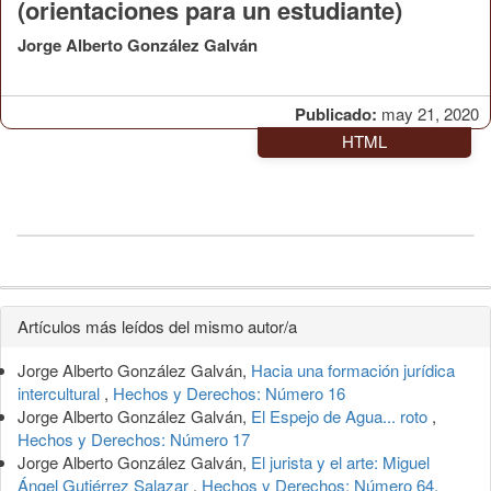
(orientaciones para un estudiante)
Jorge Alberto González Galván
Publicado:
may 21, 2020
HTML
Detalles
Artículos más leídos del mismo autor/a
del
Jorge Alberto González Galván,
Hacia una formación jurídica
artículo
intercultural
,
Hechos y Derechos: Número 16
Jorge Alberto González Galván,
El Espejo de Agua... roto
,
Hechos y Derechos: Número 17
Jorge Alberto González Galván,
El jurista y el arte: Miguel
Ángel Gutiérrez Salazar
,
Hechos y Derechos: Número 64,