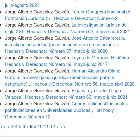
julio-agosto 2021
Jorge Alberto González Galván,
Tercer Congreso Nacional de
Formación Jurídica (I)
,
Hechos y Derechos: Número 2
Jorge Alberto González Galván,
La investigación jurídica del
siglo XXI
,
Hechos y Derechos: Número 62, marzo-abril 2021
Jorge Alberto González Galván,
José Antonio Caballero: la
investigación jurídica (orientaciones para un estudiante)
,
Hechos y Derechos: Número 57, mayo-junio 2020
Jorge Alberto González Galván,
Leyes de Memoria Histórica
,
Hechos y Derechos: Número 39, mayo-junio 2017
Jorge Alberto González Galván,
Hernán Alejandro Olano
García: la investigación jurídica (orientaciones para un
estudiante)
,
Hechos y Derechos: Número 56, marzo-abril 2020
Jorge Alberto González Galván,
El jurista y el arte: Diego
Valadés
,
Hechos y Derechos: Número 63, mayo-junio 2021
Jorge Alberto González Galván,
Cobros anticonstitucionales
por titulaciones en Universidades públicas
,
Hechos y
Derechos: Número 12
<<
<
3
4
5
6
7
8
9
10
11
12
>
>>