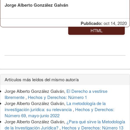
Jorge Alberto González Galván
Publicado:
oct 14, 2020
HTML
Detalles
Artículos más leídos del mismo autor/a
del
Jorge Alberto González Galván,
El Derecho a vestirse
artículo
libremente
,
Hechos y Derechos: Número 1
Jorge Alberto González Galván,
La metodología de la
investigación jurídica: su relevancia
,
Hechos y Derechos:
Número 69, mayo-junio 2022
Jorge Alberto González Galván,
¿Para qué sirve la Metodología
de la Investigación Jurídica?
,
Hechos y Derechos: Número 13