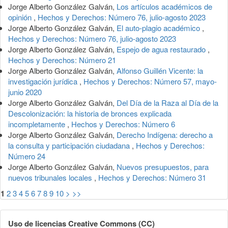
Jorge Alberto González Galván,
Los artículos académicos de
opinión
,
Hechos y Derechos: Número 76, julio-agosto 2023
Jorge Alberto González Galván,
El auto-plagio académico
,
Hechos y Derechos: Número 76, julio-agosto 2023
Jorge Alberto González Galván,
Espejo de agua restaurado
,
Hechos y Derechos: Número 21
Jorge Alberto González Galván,
Alfonso Guillén Vicente: la
investigación jurídica
,
Hechos y Derechos: Número 57, mayo-
junio 2020
Jorge Alberto González Galván,
Del Día de la Raza al Día de la
Descolonización: la historia de bronces explicada
incompletamente
,
Hechos y Derechos: Número 6
Jorge Alberto González Galván,
Derecho Indígena: derecho a
la consulta y participación ciudadana
,
Hechos y Derechos:
Número 24
Jorge Alberto González Galván,
Nuevos presupuestos, para
nuevos tribunales locales
,
Hechos y Derechos: Número 31
1
2
3
4
5
6
7
8
9
10
>
>>
Uso de licencias Creative Commons (CC)