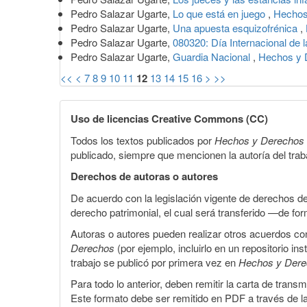
Pedro Salazar Ugarte,
Lo que está en juego
,
Hechos
Pedro Salazar Ugarte,
Una apuesta esquizofrénica
,
Pedro Salazar Ugarte,
080320: Día Internacional de 
Pedro Salazar Ugarte,
Guardia Nacional
,
Hechos y 
<<
<
7
8
9
10
11
12
13
14
15
16
>
>>
Uso de licencias Creative Commons (CC)
Todos los textos publicados por
Hechos y Derechos
publicado, siempre que mencionen la autoría del trabaj
Derechos de autoras o autores
De acuerdo con la legislación vigente de derechos d
derecho patrimonial, el cual será transferido —de f
Autoras o autores pueden realizar otros acuerdos cont
Derechos
(por ejemplo, incluirlo en un repositorio in
trabajo se publicó por primera vez en
Hechos y Der
Para todo lo anterior, deben remitir la carta de tran
Este formato debe ser remitido en PDF a través de l