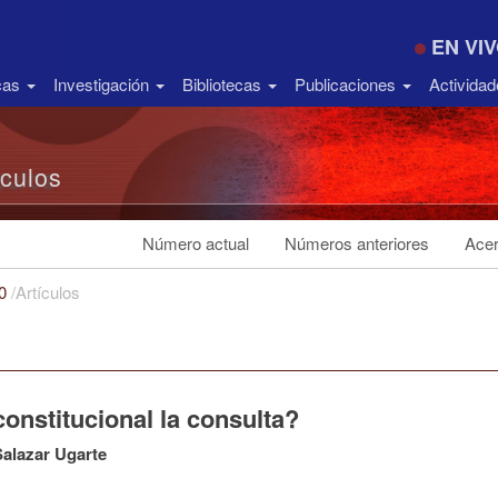
EN VI
icas
Investigación
Bibliotecas
Publicaciones
Activida
ículos
Número actual
Números anteriores
Acer
20
/
Artículos
onstitucional la consulta?
alazar Ugarte