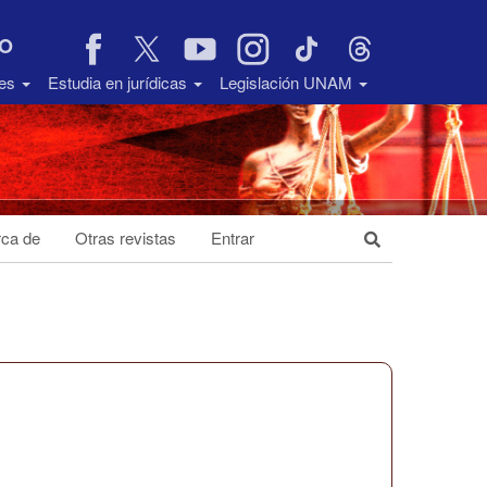
VO
des
Estudia en jurídicas
Legislación UNAM
ca de
Otras revistas
Entrar