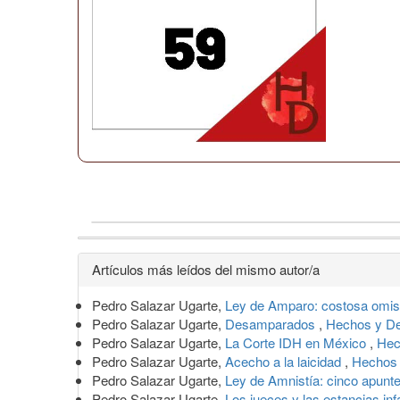
Detalles
Artículos más leídos del mismo autor/a
del
Pedro Salazar Ugarte,
Ley de Amparo: costosa omi
artículo
Pedro Salazar Ugarte,
Desamparados
,
Hechos y D
Pedro Salazar Ugarte,
La Corte IDH en México
,
Hec
Pedro Salazar Ugarte,
Acecho a la laicidad
,
Hechos 
Pedro Salazar Ugarte,
Ley de Amnistía: cinco apunt
Pedro Salazar Ugarte,
Los jueces y las estancias inf