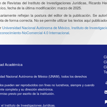
ón de Revistas del Instituto de Investigaciones Jurídicas, Ricardo 
xico, fecha de la última modificación: marzo de 2025.
iamente reflejan la postura del editor de la publicación. Se autoriz
a de forma correcta. No se permite utilizar los textos aquí publicad
r
Universidad Nacional Autónoma de México, Instituto de Investigaci
onocimiento-NoComercial 4.0 Internacional
.
Ci
Ci
idad Académica
C
Te
idad Nacional Autónoma de México (UNAM), todos los derechos
dos pueden ser reproducidos con fines no lucrativos, siempre y cuando
ente completa y su dirección electrónica.
miso previo por escrito de la institución.
el Instituto de Investigaciones Jurídicas.