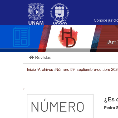
Navegación
principal
Contenido
principal
Conoce juríd
Barra
lateral
Art
Revistas
Inicio
/
Archivos
/
Número 59, septiembre-octubre 20
¿Es c
Pedro S