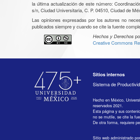
la última actualización de este número: Coordinaci
s/n, Ciudad Universitaria, C. P. 04510, Ciudad de Mé
Las opiniones expresadas por los autores no necesar
publicados siempre y cuando se cite la fuente complet
Hechos y Derechos
po
Creative Commons Rec
Sitios internos
Sistema de Productiv
Hecho en México, Univers
reservados 2021.
Esta página y sus conteni
no se mutile, se cite la fu
De otra forma, requiere per
Sitio web administrado por 