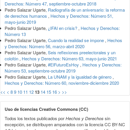
Derechos: Número 47, septiembre-octubre 2018
Pedro Salazar Ugarte,
Radiografía de un aniversario: la reforma
de derechos humanos
,
Hechos y Derechos: Número 51,
mayo-junio 2019
Pedro Salazar Ugarte,
¿IFAI en crisis?
,
Hechos y Derechos:
Número 13
Pedro Salazar Ugarte,
Cuando la realidad se impone
,
Hechos
y Derechos: Número 56, marzo-abril 2020
Pedro Salazar Ugarte,
Seis reflexiones preelectorales y un
colofón
,
Hechos y Derechos: Número 63, mayo-junio 2021
Pedro Salazar Ugarte,
#ElFuturoEsHoy
,
Hechos y Derechos:
Número 53, septiembre-octubre 2019
Pedro Salazar Ugarte,
La UNAM y la igualdad de género
,
Hechos y Derechos: Número 60, noviembre-diciembre 2020
<<
<
8
9
10
11
12
13
14
15
16
>
>>
Uso de licencias Creative Commons (CC)
Todos los textos publicados por
Hechos y Derechos
sin
excepción, se distribuyen amparados con la licencia CC BY-NC