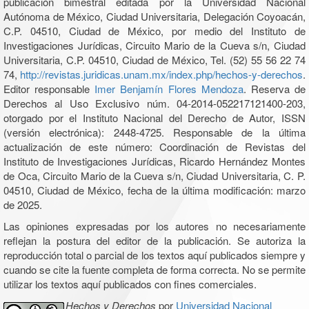
publicación bimestral editada por la Universidad Nacional
Autónoma de México, Ciudad Universitaria, Delegación Coyoacán,
C.P. 04510, Ciudad de México, por medio del Instituto de
Investigaciones Jurídicas, Circuito Mario de la Cueva s/n, Ciudad
Universitaria, C.P. 04510, Ciudad de México, Tel. (52) 55 56 22 74
74,
http://revistas.juridicas.unam.mx/index.php/hechos-y-derechos
.
Editor responsable
Imer Benjamín Flores Mendoza
. Reserva de
Derechos al Uso Exclusivo núm. 04-2014-052217121400-203,
otorgado por el Instituto Nacional del Derecho de Autor, ISSN
(versión electrónica): 2448-4725. Responsable de la última
actualización de este número: Coordinación de Revistas del
Instituto de Investigaciones Jurídicas, Ricardo Hernández Montes
de Oca, Circuito Mario de la Cueva s/n, Ciudad Universitaria, C. P.
04510, Ciudad de México, fecha de la última modificación: marzo
de 2025.
Las opiniones expresadas por los autores no necesariamente
reflejan la postura del editor de la publicación. Se autoriza la
reproducción total o parcial de los textos aquí publicados siempre y
cuando se cite la fuente completa de forma correcta. No se permite
utilizar los textos aquí publicados con fines comerciales.
Hechos y Derechos
por
Universidad Nacional