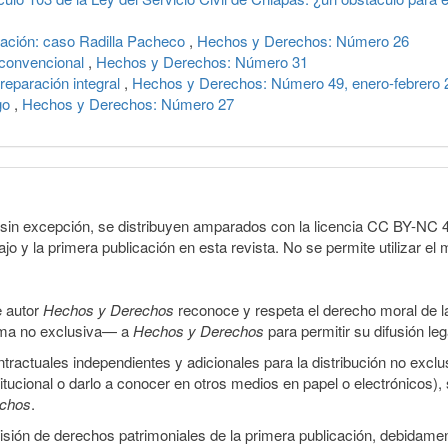
mación: caso Radilla Pacheco
,
Hechos y Derechos: Número 26
 convencional
,
Hechos y Derechos: Número 31
 reparación integral
,
Hechos y Derechos: Número 49, enero-febrero 
igo
,
Hechos y Derechos: Número 27
sin excepción, se distribuyen amparados con la licencia CC BY-NC 4.0 
o y la primera publicación en esta revista. No se permite utilizar el 
e autor
Hechos y Derechos
reconoce y respeta el derecho moral de las
orma no exclusiva— a
Hechos y Derechos
para permitir su difusión le
ractuales independientes y adicionales para la distribución no exclus
stitucional o darlo a conocer en otros medios en papel o electrónicos)
echos
.
smisión de derechos patrimoniales de la primera publicación, debidamen