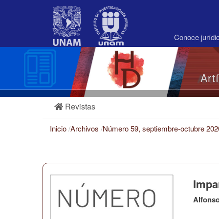
Navegación
principal
Contenido
principal
Conoce juríd
Barra
lateral
Art
Revistas
Inicio
/
Archivos
/
Número 59, septiembre-octubre 20
Impar
Alfons