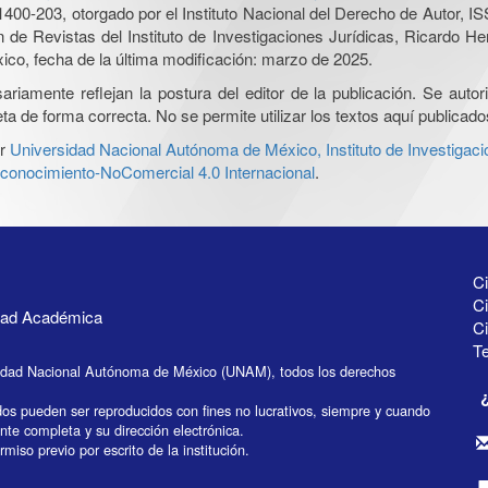
0-203, otorgado por el Instituto Nacional del Derecho de Autor, IS
ón de Revistas del Instituto de Investigaciones Jurídicas, Ricardo 
xico, fecha de la última modificación: marzo de 2025.
iamente reflejan la postura del editor de la publicación. Se autoriz
a de forma correcta. No se permite utilizar los textos aquí publicad
r
Universidad Nacional Autónoma de México, Instituto de Investigaci
onocimiento-NoComercial 4.0 Internacional
.
Ci
Ci
idad Académica
C
Te
idad Nacional Autónoma de México (UNAM), todos los derechos
dos pueden ser reproducidos con fines no lucrativos, siempre y cuando
ente completa y su dirección electrónica.
miso previo por escrito de la institución.