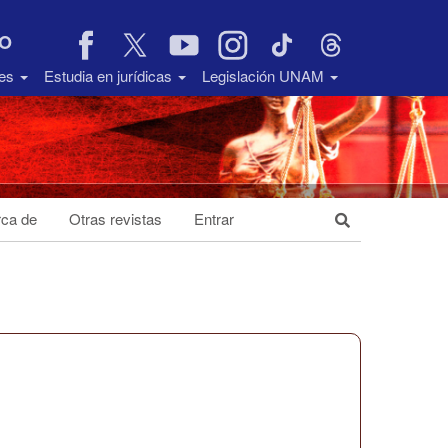
VO
des
Estudia en jurídicas
Legislación UNAM
ca de
Otras revistas
Entrar