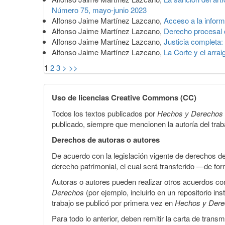
Número 75, mayo-junio 2023
Alfonso Jaime Martínez Lazcano,
Acceso a la infor
Alfonso Jaime Martínez Lazcano,
Derecho procesal
Alfonso Jaime Martínez Lazcano,
Justicia completa:
Alfonso Jaime Martínez Lazcano,
La Corte y el arra
1
2
3
>
>>
Uso de licencias Creative Commons (CC)
Todos los textos publicados por
Hechos y Derechos
publicado, siempre que mencionen la autoría del trabaj
Derechos de autoras o autores
De acuerdo con la legislación vigente de derechos d
derecho patrimonial, el cual será transferido —de f
Autoras o autores pueden realizar otros acuerdos cont
Derechos
(por ejemplo, incluirlo en un repositorio in
trabajo se publicó por primera vez en
Hechos y Der
Para todo lo anterior, deben remitir la carta de tran