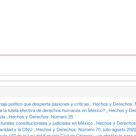
naje político que despierta pasiones y críticas
,
Hechos y Derechos: 
 la tutela efectiva de derechos humanos en México?
,
Hechos y Der
ada
,
Hechos y Derechos: Número 25
cturales constitucionales y judiciales en México
,
Hechos y Derechos:
manidad y la ONU
,
Hechos y Derechos: Número 70, julio-agosto 202
culo 103 de la Ley del Servicio Civil de Chiapas: ¿un obstáculo para e