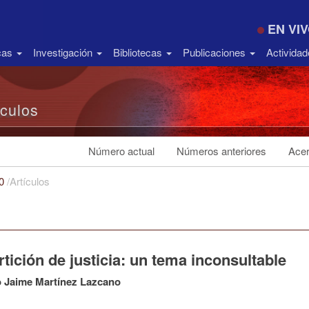
EN VI
icas
Investigación
Bibliotecas
Publicaciones
Activida
ículos
Número actual
Números anteriores
Acer
20
/
Artículos
tición de justicia: un tema inconsultable
o Jaime Martínez Lazcano