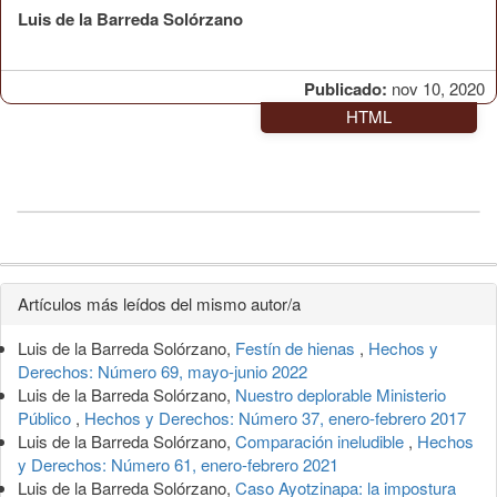
Luis de la Barreda Solórzano
Publicado:
nov 10, 2020
HTML
Detalles
Artículos más leídos del mismo autor/a
del
Luis de la Barreda Solórzano,
Festín de hienas
,
Hechos y
artículo
Derechos: Número 69, mayo-junio 2022
Luis de la Barreda Solórzano,
Nuestro deplorable Ministerio
Público
,
Hechos y Derechos: Número 37, enero-febrero 2017
Luis de la Barreda Solórzano,
Comparación ineludible
,
Hechos
y Derechos: Número 61, enero-febrero 2021
Luis de la Barreda Solórzano,
Caso Ayotzinapa: la impostura