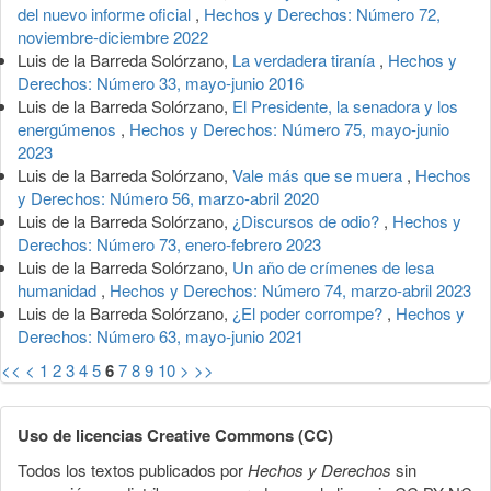
del nuevo informe oficial
,
Hechos y Derechos: Número 72,
noviembre-diciembre 2022
Luis de la Barreda Solórzano,
La verdadera tiranía
,
Hechos y
Derechos: Número 33, mayo-junio 2016
Luis de la Barreda Solórzano,
El Presidente, la senadora y los
energúmenos
,
Hechos y Derechos: Número 75, mayo-junio
2023
Luis de la Barreda Solórzano,
Vale más que se muera
,
Hechos
y Derechos: Número 56, marzo-abril 2020
Luis de la Barreda Solórzano,
¿Discursos de odio?
,
Hechos y
Derechos: Número 73, enero-febrero 2023
Luis de la Barreda Solórzano,
Un año de crímenes de lesa
humanidad
,
Hechos y Derechos: Número 74, marzo-abril 2023
Luis de la Barreda Solórzano,
¿El poder corrompe?
,
Hechos y
Derechos: Número 63, mayo-junio 2021
<<
<
1
2
3
4
5
6
7
8
9
10
>
>>
Uso de licencias Creative Commons (CC)
Todos los textos publicados por
Hechos y Derechos
sin