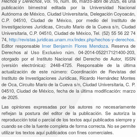
Hechos y Derechos
, vol. 16, núm. 86, marzo-abril de 2025, es una
publicación bimestral editada por la Universidad Nacional
Autónoma de México, Ciudad Universitaria, Delegación Coyoacán,
C.P. 04510, Ciudad de México, por medio del Instituto de
Investigaciones Jurídicas, Circuito Mario de la Cueva s/n, Ciudad
Universitaria, C.P. 04510, Ciudad de México, Tel. (52) 55 56 22 74
74,
http://revistas.juridicas.unam.mx/index.php/hechos-y-derechos
.
Editor responsable
Imer Benjamín Flores Mendoza
. Reserva de
Derechos al Uso Exclusivo núm. 04-2014-052217121400-203,
otorgado por el Instituto Nacional del Derecho de Autor, ISSN
(versión electrónica): 2448-4725. Responsable de la última
actualización de este número: Coordinación de Revistas del
Instituto de Investigaciones Jurídicas, Ricardo Hernández Montes
de Oca, Circuito Mario de la Cueva s/n, Ciudad Universitaria, C. P.
04510, Ciudad de México, fecha de la última modificación: marzo
de 2025.
Las opiniones expresadas por los autores no necesariamente
reflejan la postura del editor de la publicación. Se autoriza la
reproducción total o parcial de los textos aquí publicados siempre y
cuando se cite la fuente completa de forma correcta. No se permite
utilizar los textos aquí publicados con fines comerciales.