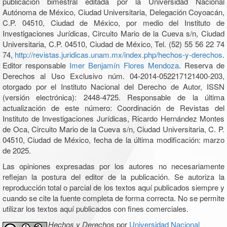
publicación bimestral editada por la Universidad Nacional
Autónoma de México, Ciudad Universitaria, Delegación Coyoacán,
C.P. 04510, Ciudad de México, por medio del Instituto de
Investigaciones Jurídicas, Circuito Mario de la Cueva s/n, Ciudad
Universitaria, C.P. 04510, Ciudad de México, Tel. (52) 55 56 22 74
74,
http://revistas.juridicas.unam.mx/index.php/hechos-y-derechos
.
Editor responsable
Imer Benjamín Flores Mendoza
. Reserva de
Derechos al Uso Exclusivo núm. 04-2014-052217121400-203,
otorgado por el Instituto Nacional del Derecho de Autor, ISSN
(versión electrónica): 2448-4725. Responsable de la última
actualización de este número: Coordinación de Revistas del
Instituto de Investigaciones Jurídicas, Ricardo Hernández Montes
de Oca, Circuito Mario de la Cueva s/n, Ciudad Universitaria, C. P.
04510, Ciudad de México, fecha de la última modificación: marzo
de 2025.
Las opiniones expresadas por los autores no necesariamente
reflejan la postura del editor de la publicación. Se autoriza la
reproducción total o parcial de los textos aquí publicados siempre y
cuando se cite la fuente completa de forma correcta. No se permite
utilizar los textos aquí publicados con fines comerciales.
Hechos y Derechos
por
Universidad Nacional