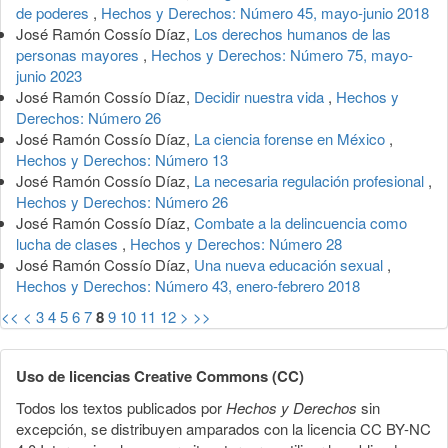
de poderes
,
Hechos y Derechos: Número 45, mayo-junio 2018
José Ramón Cossío Díaz,
Los derechos humanos de las
personas mayores
,
Hechos y Derechos: Número 75, mayo-
junio 2023
José Ramón Cossío Díaz,
Decidir nuestra vida
,
Hechos y
Derechos: Número 26
José Ramón Cossío Díaz,
La ciencia forense en México
,
Hechos y Derechos: Número 13
José Ramón Cossío Díaz,
La necesaria regulación profesional
,
Hechos y Derechos: Número 26
José Ramón Cossío Díaz,
Combate a la delincuencia como
lucha de clases
,
Hechos y Derechos: Número 28
José Ramón Cossío Díaz,
Una nueva educación sexual
,
Hechos y Derechos: Número 43, enero-febrero 2018
<<
<
3
4
5
6
7
8
9
10
11
12
>
>>
Uso de licencias Creative Commons (CC)
Todos los textos publicados por
Hechos y Derechos
sin
excepción, se distribuyen amparados con la licencia CC BY-NC